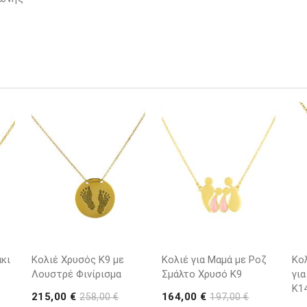
κι
Κολιέ Χρυσός Κ9 με
Κολιέ για Μαμά με Ροζ
Κο
Λουστρέ Φινίρισμα
Σμάλτο Χρυσό K9
για
K1
215,00 €
164,00 €
258,00 €
197,00 €