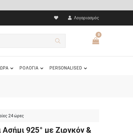
Λογαριασμός
0
ΩΡΑ
ΡΟΛΟΓΙΑ
PERSONALISED
αίες 24 ώρες
 Ασήμι 925° με Ζιργκόν &