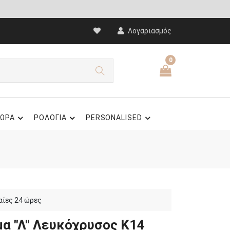
Λογαριασμός
0
ΩΡΑ
ΡΟΛΟΓΙΑ
PERSONALISED
αίες 24 ώρες
α "Λ" Λευκόχρυσος Κ14