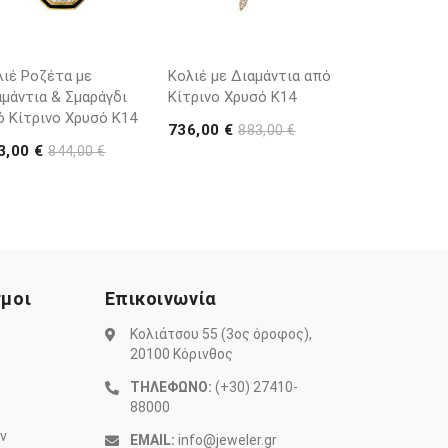
λιέ Ροζέτα με
Κολιέ με Διαμάντια από
αμάντια & Σμαράγδι
Κίτρινο Χρυσό K14
ό Κίτρινο Χρυσό K14
736,00 €
883,00 €
3,00 €
844,00 €
σμοι
Επικοινωνία
Κολιάτσου 55 (3ος όροφος),
20100 Κόρινθος
ΤΗΛΕΦΩΝΟ:
(+30) 27410-
88000
ν
EMAIL:
info@jeweler.gr