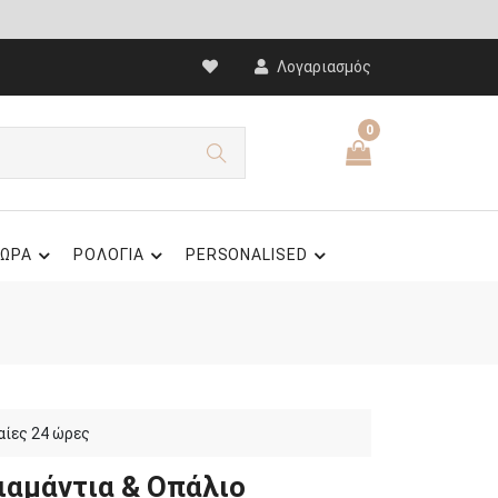
Λογαριασμός
0
ΩΡΑ
ΡΟΛΟΓΙΑ
PERSONALISED
αίες 24 ώρες
ιαμάντια & Οπάλιο