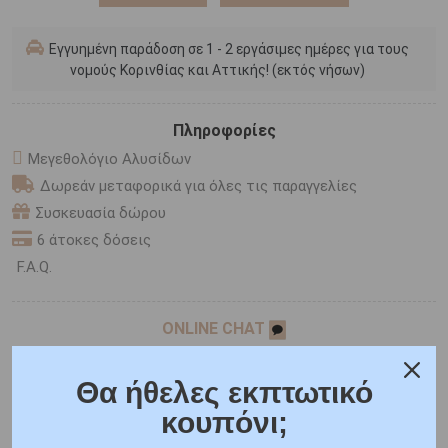
Εγγυημένη παράδοση σε 1 - 2 εργάσιμες ημέρες για τους
νομούς Κορινθίας και Αττικής! (εκτός νήσων)
Πληροφορίες
Μεγεθολόγιο Αλυσίδων
Δωρεάν μεταφορικά για όλες τις παραγγελίες
Συσκευασία δώρου
6 άτοκες δόσεις
F.A.Q.
ONLINE CHAT
SHARE THE LOVE
Θα ήθελες εκπτωτικό
κουπόνι;
Χαρακτηριστικά
Γιατί εμάς
Ρωτήστε μας