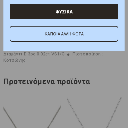
Κριτικές
ΦΥΣΙΚΑ
ΚΑΠΟΙΑ ΑΛΛΗ ΦΟΡΑ
ΚΑΤΟΠΙΝ ΠΑΡΑΓΓΕΛΙΑΣ
Μέταλλο : Κίτρινος Χρυσός
K14
Βάρος : 1,30 gr
Διαστάσεις: Αλυσίδα: 40cm,
Μοτίφ : Ύψος 10,60mm, Πλάτος 3,60mm
Πέτρα:
Διαμάντι D 3pc 0.02ct VS1/G
Πιστοποίηση :
Κοτσώνης
Προτεινόμενα προϊόντα