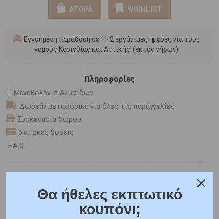
ΑΓΟΡΑ
WISHLIST
Εγγυημένη παράδοση σε 1 - 2 εργάσιμες ημέρες για τους
νομούς Κορινθίας και Αττικής! (εκτός νήσων)
Πληροφορίες
Μεγεθολόγιο Αλυσίδων
Δωρεάν μεταφορικά για όλες τις παραγγελίες
Συσκευασία δώρου
6 άτοκες δόσεις
F.A.Q.
ONLINE CHAT
SHARE THE LOVE
Θα ήθελες εκπτωτικό
κουπόνι;