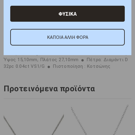
Χαρακτηριστικά
Γιατί εμάς
Ρωτήστε μας
ΦΥΣΙΚΑ
Κριτικές
ΚΑΠΟΙΑ ΑΛΛΗ ΦΟΡΑ
ΑΜΕΣΑ ΔΙΑΘΕΣΙΜΟ
Μέταλλο : Κίτρινος Χρυσός K14
Βάρος : 2,0 gr
Διαστάσεις: Aλυσίδα: 45cm, Μοτίφ :
Ύψος 15,10mm, Πλάτος 27,10mm
Πέτρα: Διαμάντι D
32pc 0.04ct VS1/G
Πιστοποίηση : Κοτσώνης
Προτεινόμενα προϊόντα