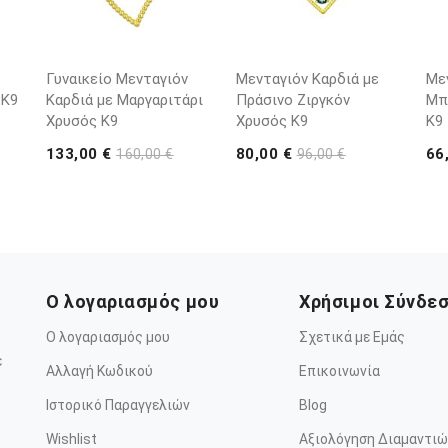
Γυναικείο Μενταγιόν
Μενταγιόν Καρδιά με
Με
 K9
Καρδιά με Μαργαριτάρι
Πράσινο Ζιργκόν
Μπ
Χρυσός K9
Χρυσός K9
K9
133,00 €
80,00 €
66
160,00 €
96,00 €
Ο λογαριασμός μου
Χρήσιμοι Σύνδε
Ο λογαριασμός μου
Σχετικά με Εμάς
ε
Αλλαγή Κωδικού
Επικοινωνία
Ιστορικό Παραγγελιών
Blog
Wishlist
Αξιολόγηση Διαμαντιώ