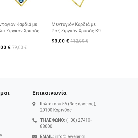
νταγιόν Καρδιά με
Μενταγιόν Καρδιά με
λε Ζιργκόν Χρυσός
Ροζ Ζιργκόν Χρυσός K9
93,00 €
112,00 €
,00 €
79,00 €
σμοι
Επικοινωνία
Κολιάτσου 55 (3ος όροφος),
20100 Κόρινθος
ΤΗΛΕΦΩΝΟ:
(+30) 27410-
88000
ν
EMAIL:
info@jeweler.gr