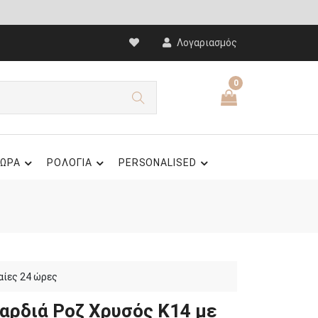
Λογαριασμός
0
ΩΡΑ
ΡΟΛΟΓΙΑ
PERSONALISED
αίες 24 ώρες
Καρδιά Ροζ Χρυσός Κ14 με