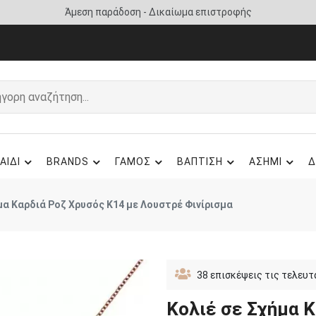
Άμεση παράδοση - Δικαίωμα επιστροφής
ΑΙΔΙ
BRANDS
ΓΑΜΟΣ
ΒΑΠΤΙΣΗ
ΑΣΗΜΙ
Δ
μα Καρδιά Ροζ Χρυσός Κ14 με Λουστρέ Φινίρισμα
38
επισκέψεις τις τελευτ
Κολιέ σε Σχήμα 