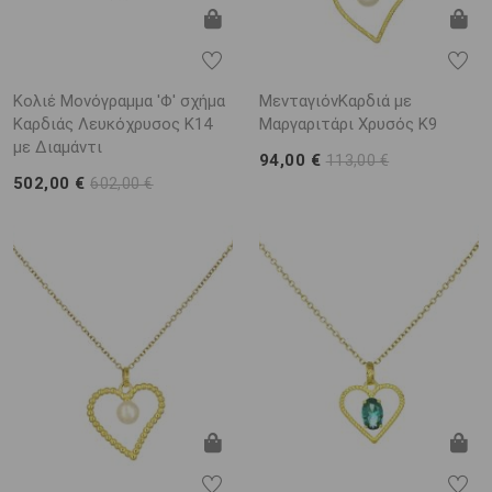
Κολιέ Μονόγραμμα 'Φ' σχήμα
ΜενταγιόνΚαρδιά με
Καρδιάς Λευκόχρυσος K14
Μαργαριτάρι Χρυσός K9
με Διαμάντι
94,00 €
113,00 €
502,00 €
602,00 €