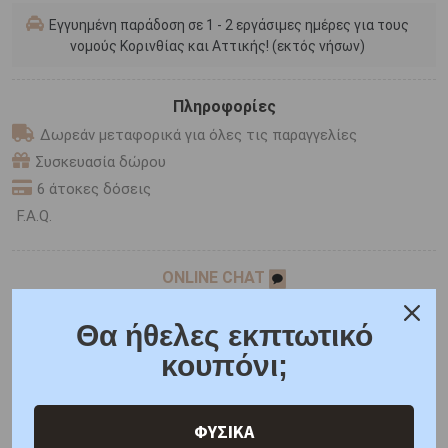
Εγγυημένη παράδοση σε 1 - 2 εργάσιμες ημέρες για τους
νομούς Κορινθίας και Αττικής! (εκτός νήσων)
Πληροφορίες
Δωρεάν μεταφορικά για όλες τις παραγγελίες
Συσκευασία δώρου
6 άτοκες δόσεις
F.A.Q.
ONLINE CHAT
SHARE THE LOVE
Θα ήθελες εκπτωτικό
κουπόνι;
Χαρακτηριστικά
Γιατί εμάς
Ρωτήστε μας
ΦΥΣΙΚΑ
Κριτικές