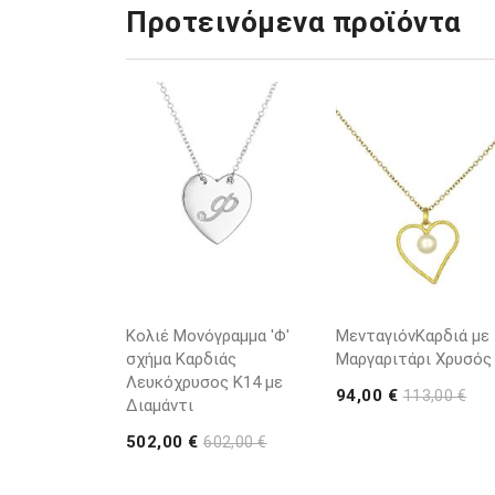
Προτεινόμενα προϊόντα
Κολιέ Μονόγραμμα 'Φ'
ΜενταγιόνΚαρδιά με
σχήμα Καρδιάς
Μαργαριτάρι Χρυσός
Λευκόχρυσος K14 με
94,00 €
113,00 €
Διαμάντι
502,00 €
602,00 €