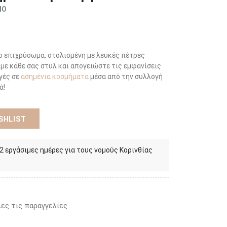
ΜΟ
νο επιχρύσωμα, στολισμένη με λευκές πέτρες
 με κάθε σας στυλ και απογειώστε τις εμφανίσεις
γές σε
ασημένια κοσμήματα
μέσα από την συλλογή
ά!
SHLIST
 2 εργάσιμες ημέρες για τους νομούς Κορινθίας
ες τις παραγγελίες