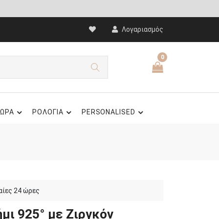
Λογαριασμός
0
ΩΡΑ
ΡΟΛΟΓΙΑ
PERSONALISED
αίες 24 ώρες
μι 925° με Ζιργκόν