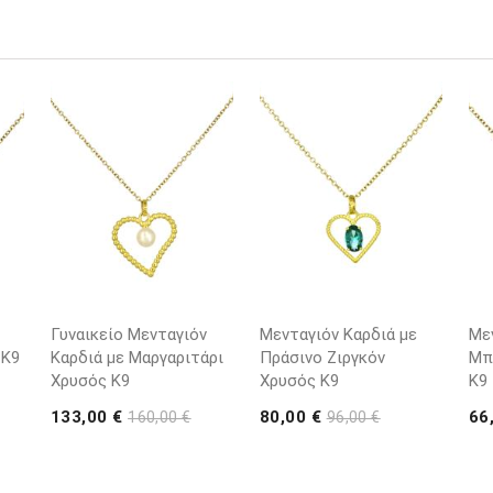
Γυναικείο Μενταγιόν
Μενταγιόν Καρδιά με
Με
 K9
Καρδιά με Μαργαριτάρι
Πράσινο Ζιργκόν
Μπ
Χρυσός K9
Χρυσός K9
K9
133,00 €
80,00 €
66
160,00 €
96,00 €