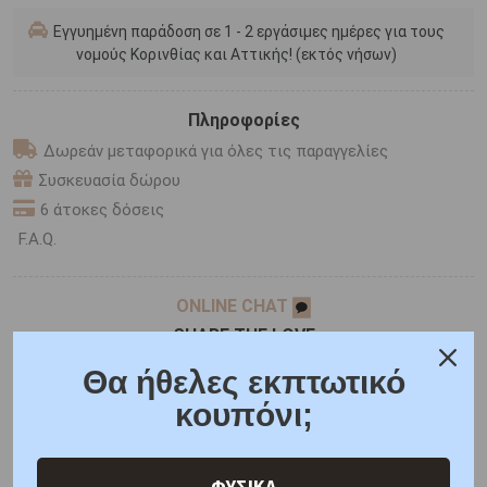
Εγγυημένη παράδοση σε 1 - 2 εργάσιμες ημέρες για τους
νομούς Κορινθίας και Αττικής! (εκτός νήσων)
Πληροφορίες
Δωρεάν μεταφορικά για όλες τις παραγγελίες
Συσκευασία δώρου
6 άτοκες δόσεις
F.A.Q.
ONLINE CHAT
SHARE THE LOVE
Θα ήθελες εκπτωτικό
κουπόνι;
Χαρακτηριστικά
Χαρακτηριστικά Ρολογιών
Γιατί εμάς
Ρωτήστε μας
Κριτικές
ΦΥΣΙΚΑ