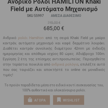
Ανδρικό Ρολόι HAMILTON Khaki
Field με Αυτόματο Μηχανισμό
SKU 55997
ΑΜΕΣΑ ΔΙΑΘΕΣΙΜΟ
745,00 €
685,00 €
Ανδρικό
ρολόι Hamilton
από τη σειρά Khaki Field με μαύρο
καντράν, αυτόματο μηχανισμό και καφέ δερμάτινο λουράκι.
Διαθέτει καντράν συνολικής διαμέτρου 42mm με ένδειξη
ημερομηνίας και απόθεμα ισχύος 80 ώρες. Αδιάβροχο 100m.
Εγγύηση 2 έτη της επίσημης αντιπροσωπείας. Περιηγηθείτε
στην τεράστια ποικιλία από
ανδρικά ρολόγια
, επιλέξτε αυτό
που σας ταιριάζει και αποκτήστέ το online σε μοναδικές
τιμές!
Το προϊόν παραδίδεται μέσα στο ειδικό κουτί συσκευασίας του,
100% αυθεντικό και ολοκαίνουριο ρολόι.
ΑΓΟΡΑ
WISHLIST