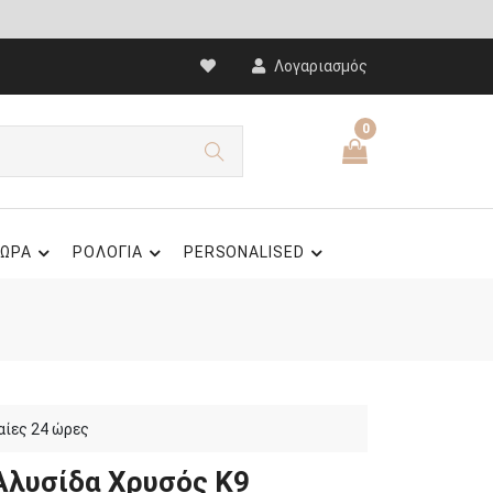
Λογαριασμός
0
ΩΡΑ
ΡΟΛΟΓΙΑ
PERSONALISED
αίες 24 ώρες
 Αλυσίδα Χρυσός Κ9