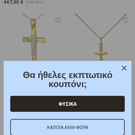
447,00 €
536,00 €
Θα ήθελες εκπτωτικό
P-77316
P-76809
κουπόνι;
Σταυρός με Τον
Γυναικείος Σταυρός με τον
Εσταυρωμένο Χρυσός &
Εσταυρωμένο Χρυσός Κ14
Λευκόχρυσος Κ9
87,00 €
104,00 €
ΦΥΣΙΚΑ
181,00 €
217,00 €
ΚΑΠΟΙΑ ΑΛΛΗ ΦΟΡΑ