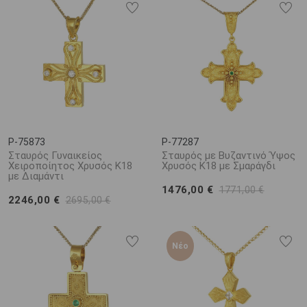
P-75873
P-77287
Σταυρός Γυναικείος
Σταυρός με Βυζαντινό Ύψος
Χειροποίητος Χρυσός Κ18
Χρυσός Κ18 με Σμαράγδι
με Διαμάντι
1476,00 €
1771,00 €
2246,00 €
2695,00 €
Νέο