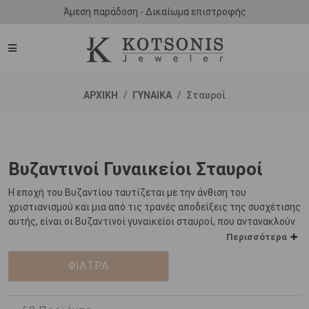
Άμεση παράδοση - Δικαίωμα επιστροφής
ΑΡΧΙΚΗ
ΓΥΝΑΙΚΑ
Σταυροί
Βυζαντινοί Γυναικείοι Σταυροί
Η εποχή του Βυζαντίου ταυτίζεται με την άνθιση του
χριστιανισμού και μια από τις τρανές αποδείξεις της συσχέτισης
αυτής, είναι οι Βυζαντινοί γυναικείοι σταυροί, που αντανακλούν
όλη την πλουμιστή και αριστοκρατική αύρα της ένδοξης αυτής
Περισσότερα
αυτοκρατορίας.
ΦΙΛΤΡΑ
Οι γυναικείοι σταυροί σε Βυζαντινό στυλ, διαθέτουν έναν πολύ
ιδιαίτερο χαρακτήρα, ο οποίος πηγάζει από τις αισθητικές
επιταγές της εποχής στην οποία πρωτοεμφανίστηκαν. Οι