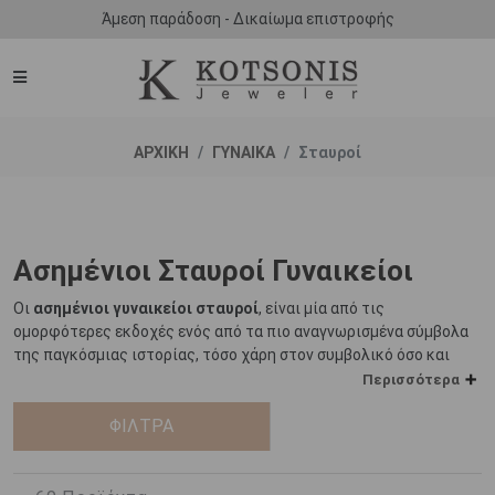
Άμεση παράδοση - Δικαίωμα επιστροφής
ΑΡΧΙΚΗ
ΓΥΝΑΙΚΑ
Σταυροί
Ασημένιοι Σταυροί Γυναικείοι
Οι
ασημένιοι γυναικείοι σταυροί
, είναι μία από τις
ομορφότερες εκδοχές ενός από τα πιο αναγνωρισμένα σύμβολα
της παγκόσμιας ιστορίας, τόσο χάρη στον συμβολικό όσο και
στον αισθητικό του χαρακτήρα.
Περισσότερα
Το ασήμι αποτελεί ένα από τα πρώτα μέταλλα που
ΦΙΛΤΡΑ
η
χρησιμοποιήθηκε για την κατασκευή κοσμημάτων ήδη από την 5
χιλιετία π.Χ. Κατά καιρούς θεωρήθηκε πολυτιμότερο και από το
χρυσό, ενώ στους λαούς της Μεσοποταμίας, της Αιγύπτου, της