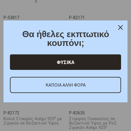
P-53817
P-82171
Κολιέ Σταυρός Ασήμι 925° με
Σταυρός Ασήμι 925° με
Λευκά Ζιργκόν
Ζιργκόν σε Βυζαντινό Ύφος
Θα ήθελες εκπτωτικό
30,00 €
64,00 €
35,00 €
75,00 €
κουπόνι;
ΦΥΣΙΚΑ
ΚΑΠΟΙΑ ΑΛΛΗ ΦΟΡΑ
P-82172
P-82635
Κολιέ Σταυρός Ασήμι 925° με
Σταυρός Γυναικείος σε
Ζιργκόν σε Βυζαντινό Ύφος
Βυζαντινό Ύφος με Ροζ
Ζιργκόν Ασήμι 925°