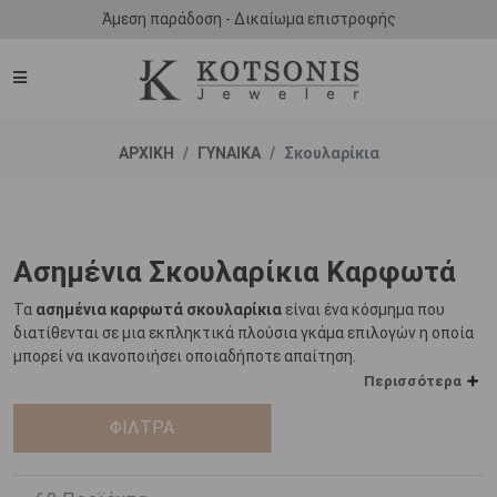
Άμεση παράδοση - Δικαίωμα επιστροφής
ΑΡΧΙΚΗ
ΓΥΝΑΙΚΑ
Σκουλαρίκια
Ασημένια Σκουλαρίκια Καρφωτά
Τα
ασημένια καρφωτά σκουλαρίκια
είναι ένα κόσμημα που
διατίθενται σε μια εκπληκτικά πλούσια γκάμα επιλογών η οποία
μπορεί να ικανοποιήσει οποιαδήποτε απαίτηση.
Περισσότερα
Το ασήμι είναι ένα μέταλλο εκπληκτικά διαχρονικό και
ανθεκτικό, και τα
ΦΙΛΤΡΑ
καρφωτά ασημένια σκουλαρίκια
, αποτελούν
μια υπέροχη επιλογή κοσμήματος για εμφανίσεις που διαρκούν
στο χρόνο. Μοντέρνα και ταυτόχρονα κλασικά, τα
καρφωτά
σκουλαρίκια
από ασήμι
μπορούν να αποτελέσουν μια ξεχωριστή