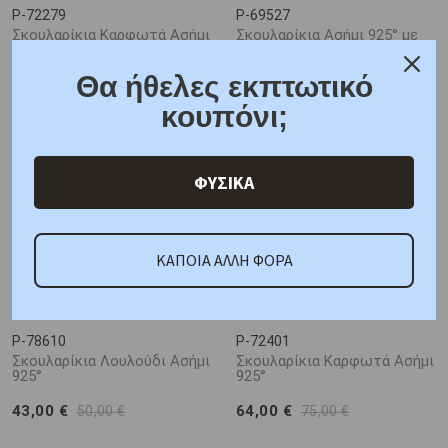
P-72279
P-69527
Σκουλαρίκια Καρφωτά Ασήμι
Σκουλαρίκια Ασήμι 925° με
925°
Κρύσταλλο Swarovski
Θα ήθελες εκπτωτικό
102,00 €
60,00 €
120,00 €
70,00 €
κουπόνι;
ΦΥΣΙΚΑ
ΚΑΠΟΙΑ ΑΛΛΗ ΦΟΡΑ
P-78610
P-72401
Σκουλαρίκια Λουλούδι Ασήμι
Σκουλαρίκια Καρφωτά Ασήμι
925°
925°
43,00 €
64,00 €
50,00 €
75,00 €