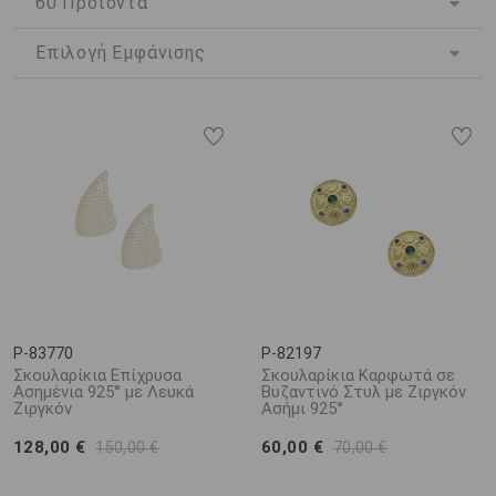
πινελιά λάμψης κάθε στιγμή της ημέρας και σε οποιαδήποτε
περίσταση. Διακριτικά και κομψά, μπορούν να προσαρμοστούν
τόσο σε casual εμφανίσεις όσο και σε κάποιο βραδινό outfit,
γεγονός που τα μετατρέπει σε ιδανική επιλογή για όσους
αναζητούν ένα κόσμημα που μπορούν να απολαμβάνουν σε κάθε
πτυχή της καθημερινότητας τους.
Τα
ασημένια καρφωτά σκουλαρίκια
, αποτελούν μια εκπληκτική
ιδέα δώρου που κάθε γυναίκα, ανεξαρτήτως ηλικίας και στυλ, θα
λατρέψει.
P-83770
P-82197
Σκουλαρίκια Επίχρυσα
Σκουλαρίκια Καρφωτά σε
Ασημένια 925° με Λευκά
Βυζαντινό Στυλ με Ζιργκόν
Ζιργκόν
Ασήμι 925°
128,00 €
60,00 €
150,00 €
70,00 €