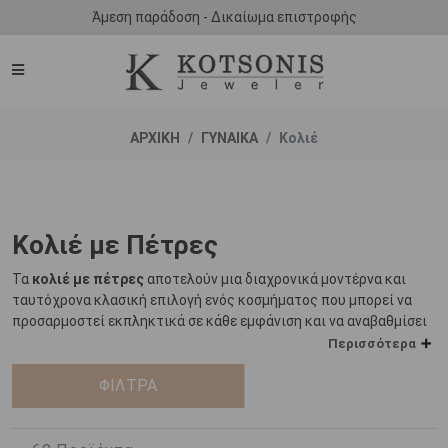
Άμεση παράδοση - Δικαίωμα επιστροφής
ΑΡΧΙΚΗ
ΓΥΝΑΙΚΑ
Κολιέ
Κολιέ με Πέτρες
Τα
κολιέ με πέτρες
αποτελούν μια διαχρονικά μοντέρνα και
ταυτόχρονα κλασική επιλογή ενός κοσμήματος που μπορεί να
προσαρμοστεί εκπληκτικά σε κάθε εμφάνιση και να αναβαθμίσει
μοναδικά οποιοδήποτε στυλ και outfit.
Περισσότερα
Οι πολύτιμοι και ημιπολύτιμοι λίθοι αποτελούν στολίδια τα
ΦΙΛΤΡΑ
οποία χρονολογούνται από τη Μεσολιθική Εποχή. Στις απαρχές
της εμφάνισης τους, εξάγονταν κυρίως από χώρες της Ασίας,
την Αίγυπτο, τη Μεσοποταμία, τη Βαβυλώνα αλλά και την