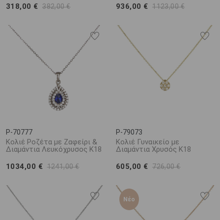
318,00 €
936,00 €
382,00 €
1123,00 €
P-70777
P-79073
Κολιέ Ροζέτα με Ζαφείρι &
Κολιέ Γυναικείο με
Διαμάντια Λευκόχρυσος Κ18
Διαμάντια Χρυσός K18
1034,00 €
605,00 €
1241,00 €
726,00 €
Νέο