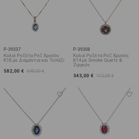
P-39337
P-39308
Κολιέ Ροζέτα Ροζ Χρυσός
Κολιέ Ροζέτα Ροζ Χρυσός
Κ18 με Διαμάντια και Τοπάζι
Κ14 με Smoke Quartz &
Ζιργκόν
582,00 €
698,00 €
343,00 €
412,00 €