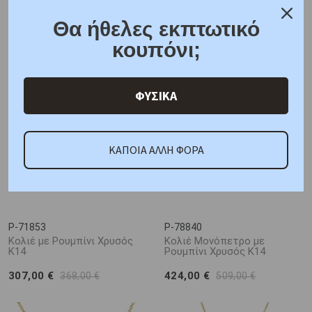
P-71851
P-71852
Κολιέ με Σμαράγδι Χρυσός
Μονόπετρο Κολιέ με
Θα ήθελες εκπτωτικό
Κ14
Ζαφείρι Χρυσός Κ14
κουπόνι;
318,00 €
318,00 €
382,00 €
382,00 €
ΦΥΣΙΚΑ
Νέο
ΚΑΠΟΙΑ ΑΛΛΗ ΦΟΡΑ
P-71853
P-78840
Κολιέ με Ρουμπίνι Χρυσός
Κολιέ Μονόπετρο με
Κ14
Ρουμπίνι Χρυσός Κ14
307,00 €
424,00 €
368,00 €
509,00 €