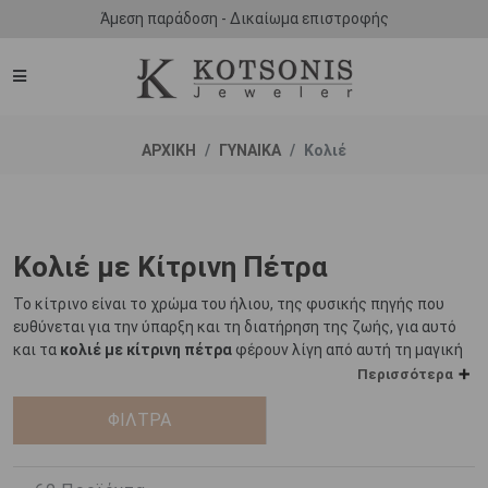
Άμεση παράδοση - Δικαίωμα επιστροφής
ΑΡΧΙΚΗ
ΓΥΝΑΙΚΑ
Κολιέ
Κολιέ με Κίτρινη Πέτρα
Το κίτρινο είναι το χρώμα του ήλιου, της φυσικής πηγής που
ευθύνεται για την ύπαρξη και τη διατήρηση της ζωής, για αυτό
και τα
κολιέ με κίτρινη πέτρα
φέρουν λίγη από αυτή τη μαγική
λάμψη του φωτός και της χαράς.
Περισσότερα
Όντας η πιο διακριτική και ελαφρότερη απόχρωση του
ΦΙΛΤΡΑ
φάσματος, το κίτρινο χρώμα σχετίζεται άμεσα με τη ψυχολογία
και τη θετική ενέργεια. Συμβολίζει την ελπίδα, την ευτυχία, τη
χαρά και την ευφροσύνη. Αριστοκρατικό και λαμπερό, το κίτρινο