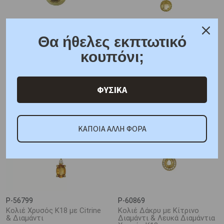
Θα ήθελες εκπτωτικό
P-14113
P-62547
Κολιέ Χρυσός Κ14 με Citrine
Μονόπετρο Κολιέ Χρυσός
κουπόνι;
Κ14 με Citrine
642,00 €
770,00 €
405,00 €
486,00 €
ΦΥΣΙΚΑ
ΚΑΠΟΙΑ ΑΛΛΗ ΦΟΡΑ
P-56799
P-60869
Κολιέ Χρυσός Κ18 με Citrine
Κολιέ Δάκρυ με Κίτρινο
& Διαμάντι
Διαμάντι & Λευκά Διαμάντια