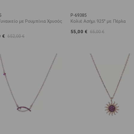
5
P-69385
Γυναικείο με Ρουμπίνια Χρυσός
Κολιέ Ασήμι 925° με Πέρλα
55,00 €
65,00 €
0 €
652,00 €