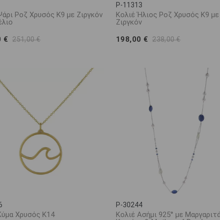
P-11313
Ψάρι Ροζ Χρυσός Κ9 με Ζιργκόν
Κολιέ Ήλιος Ροζ Χρυσός Κ9 με
έλιο
Ζιργκόν
0 €
198,00 €
251,00 €
238,00 €
6
P-30244
Κύμα Χρυσός Κ14
Κολιέ Ασήμι 925° με Μαργαριτά