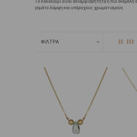
Το καλοκαίρι είναι αδιαμφισβήτητα η πιο ανέμελη 
γεμάτο λάμψη και υπέροχους χρωματισμούς.
Στολισμένα με υπέροχα καλοκαιρινά μοτίβα, όπως α
ξεχωριστής αυτής εποχής, κατά την οποία τα κοσ
καλοκαιρινά υφάσματα και χρώματα, μπορούν να με
εντυπώσεις.
ΦΙΛΤΡΑ
Ανάμεσα στην τεράστια γκάμα επιλογών που τα κολι
αρχαιοελληνική αύρα και διακόσμηση. Εμπλουτισμέ
καλοκαιρινά κολιέ με αρχαιοελληνικό στυλ, είναι έ
Στολισμένα με εκλεκτούς πολύχρωμους λίθους, πλ
στιγμή της ημέρας, τα καλοκαιρινά κολιέ είναι ένα