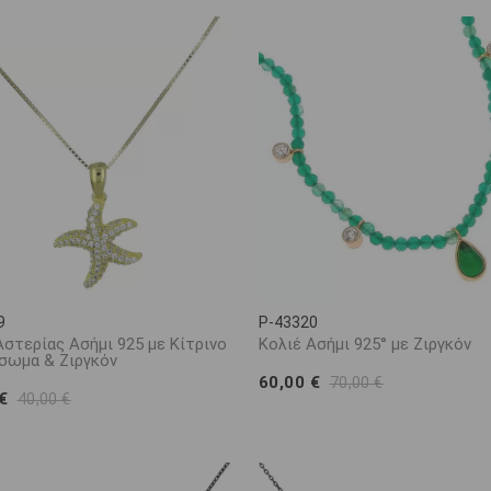
9
P-43320
Αστερίας Ασήμι 925 με Κίτρινο
Κολιέ Ασήμι 925° με Ζιργκόν
σωμα & Ζιργκόν
60,00 €
70,00 €
 €
40,00 €