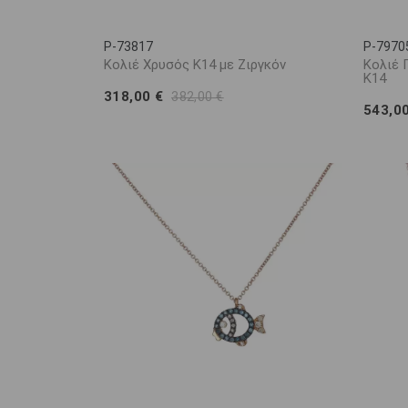
P-73817
P-7970
Κολιέ Χρυσός Κ14 με Ζιργκόν
Κολιέ 
K14
318,00 €
382,00 €
543,0