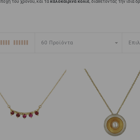
εποχή του χρόνου, και τα
καλοκαιρινά κολιέ
, διαθέτοντας την ίδια δ
στερίες, ψαράκια, κοχύλια, ήλιους και καραβάκια, τα
καλοκαιρινά κ
μήματα ομολογουμένως έχουν την τιμητική τους. Τα φανταστικά μέτ
τατρέψουν αυτόματα οποιαδήποτε εμφάνιση σε ένα ξεχωριστό look πο
έ με καλοκαιρινές αναφορές διαθέτουν, αυτά που επίσης ξεχωρίζουν
να με υπέροχα μοτίβα, κατασκευασμένα σε εκπληκτικές σχεδιαστικές
να μοναδικό κόσμημα, που μπορεί να αναβαθμίσει κάθε εμφάνιση.
αισιωμένα από ιδιαίτερους και λαμπερούς χρωματισμούς και σχεδιασ
 κόσμημα που δεν πρέπει να λείπει από καμία γυναικεία συλλογή.