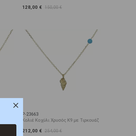
128,00 €
150,00 €
P-23663
με
Κολιέ Κοχύλι Χρυσός Κ9 με Τιρκουάζ
212,00 €
254,00 €