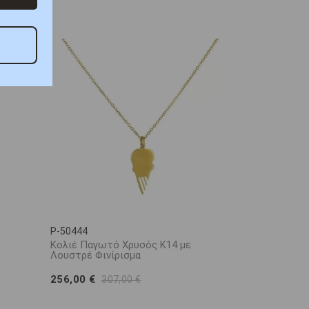
P-50444
Κολιέ Παγωτό Χρυσός Κ14 με
Λουστρέ Φινίρισμα
256,00 €
307,00 €