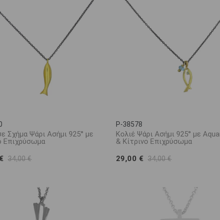
0
P-38578
σε Σχήμα Ψάρι Ασήμι 925° με
Κολιέ Ψάρι Ασήμι 925° με Aqu
ο Eπιχρύσωμα
& Κίτρινο Επιχρύσωμα
 €
29,00 €
34,00 €
34,00 €