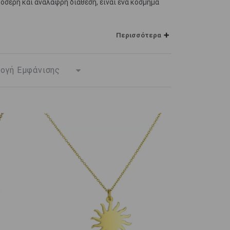
ροσερή και ανάλαφρη διάθεση, είναι ένα κόσμημα
ολιέ
αντικατοπτρίζουν όλη την φρεσκάδα της
Περισσότερα
αλλα των
κολιέ
, σε συνδυασμό με τα υπέροχα
υ θα μαγνητίζει τα βλέμματα και θα κερδίζει τις
 είναι όσα χαρακτηρίζονται από μια πιο
 γραμμές και με μια έμφυτη κομψότητα, τα
μένα με την πρακτική ικανότητα να φορεθούν κάθε