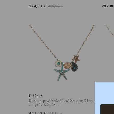
274,00 €
292,0
329,00 €
P-31458
P-3145
Καλοκαιρινό Κολιέ Ροζ Χρυσός Κ14 με
Κολιέ 
Ζιργκόν & Σμάλτο
Ζιργκό
467,00 €
467,0
560,00 €