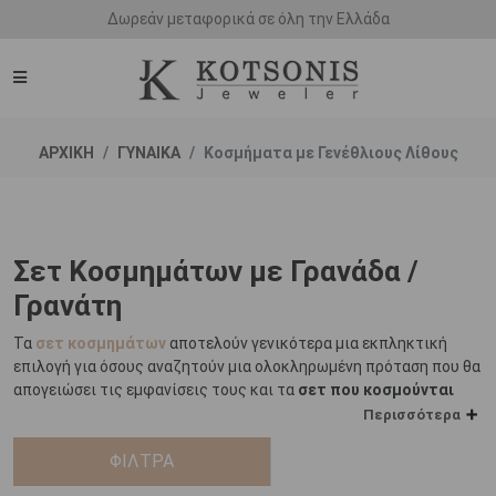
Δωρεάν μεταφορικά σε όλη την Ελλάδα
ΑΡΧΙΚΗ
ΓΥΝΑΙΚΑ
Κοσμήματα με Γενέθλιους Λίθους
Σετ Κοσμημάτων με Γρανάδα /
Γρανάτη
Τα
σετ κοσμημάτων
αποτελούν γενικότερα μια εκπληκτική
επιλογή για όσους αναζητούν μια ολοκληρωμένη πρόταση που θα
απογειώσει τις εμφανίσεις τους και τα
σετ που κοσμούνται
από γρανάδα
κατέχουν μια περίοπτη θέση στη συγκεκριμένη
Περισσότερα
συλλογή.
ΦΙΛΤΡΑ
Σύμφωνα με την εβραϊκή παράδοση και τα αρχαία αναγνώσματα,