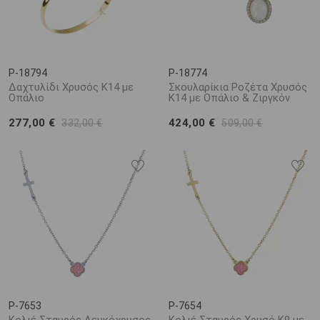
P-18794
P-18774
Δαχτυλίδι Χρυσός Κ14 με
Σκουλαρίκια Ροζέτα Χρυσός
Οπάλιο
Κ14 με Οπάλιο & Ζιργκόν
277,00 €
424,00 €
332,00 €
509,00 €
P-7653
P-7654