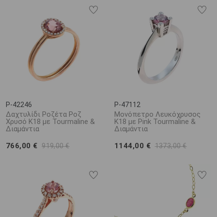
P-42246
P-47112
Δαχτυλίδι Ροζέτα Ροζ
Μονόπετρο Λευκόχρυσος
Χρυσό Κ18 με Tourmaline &
Κ18 με Pink Tourmaline &
Διαμάντια
Διαμάντια
766,00 €
1144,00 €
919,00 €
1373,00 €