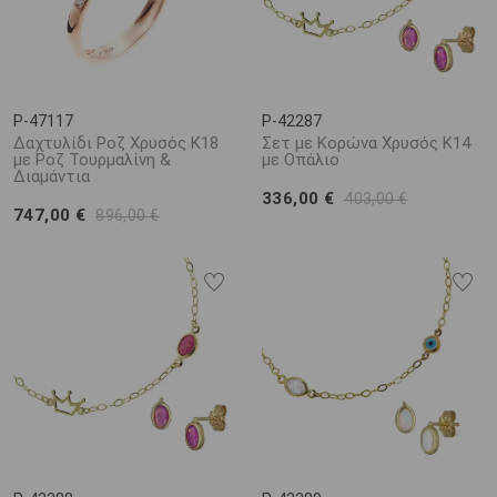
P-47117
P-42287
Δαχτυλίδι Ροζ Χρυσός Κ18
Σετ με Κορώνα Χρυσός Κ14
με Ροζ Τουρμαλίνη &
με Οπάλιο
Διαμάντια
336,00 €
403,00 €
747,00 €
896,00 €