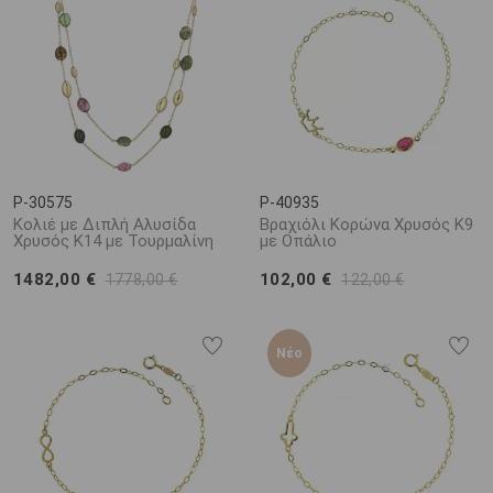
P-30575
P-40935
Κολιέ με Διπλή Αλυσίδα
Βραχιόλι Κορώνα Χρυσός Κ9
Χρυσός Κ14 με Τουρμαλίνη
με Οπάλιο
1482,00 €
102,00 €
1778,00 €
122,00 €
Νέο