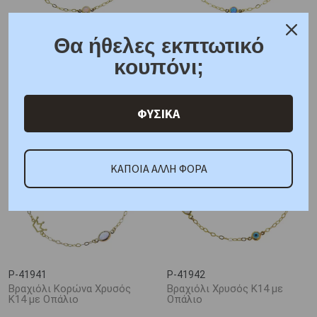
Θα ήθελες εκπτωτικό
P-41845
P-41849
Βραχιόλι Άπειρο Χρυσός Κ14
Βραχιόλι Σταυρός Χρυσός Κ9
κουπόνι;
με Οπάλιο
με Οπάλιο
177,00 €
94,00 €
212,00 €
113,00 €
ΦΥΣΙΚΑ
ΚΑΠΟΙΑ ΑΛΛΗ ΦΟΡΑ
P-41941
P-41942
Βραχιόλι Κορώνα Χρυσός
Βραχιόλι Χρυσός Κ14 με
Κ14 με Οπάλιο
Οπάλιο