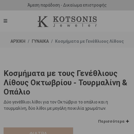
Άμεση παράδοση - Δικαίωμα επιστροφής
ΑΡΧΙΚΗ
ΓΥΝΑΙΚΑ
Κοσμήματα με Γενέθλιους Λίθους
Κοσμήματα με τους Γενέθλιους
Λίθους Οκτωβρίου - Τουρμαλίνη &
Οπάλιο
Δύο γενέθλιοι λίθοι για τον Οκτώβριο το οπάλιο και η
τουρμαλίνη, δύο λίθοι με μεγάλη ποικιλία χρωμάτων.
Ο μύθος λέει, πως η τουρμαλίνη μες το μακρύ ταξίδι της από το
Περισσότερα
κέντρο της γης προς την επιφάνεια, συνάντησε το ουράνιο τόξο
και του έκλεψε τα χρώματα. Δεν υπάρχει άλλο ορυκτό με
ΦΙΛΤΡΑ