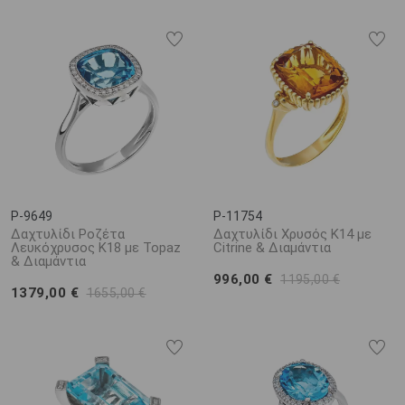
P-9649
P-11754
Δαχτυλίδι Ροζέτα
Δαχτυλίδι Χρυσός Κ14 με
Λευκόχρυσος Κ18 με Topaz
Citrine & Διαμάντια
& Διαμάντια
996,00 €
1195,00 €
1379,00 €
1655,00 €