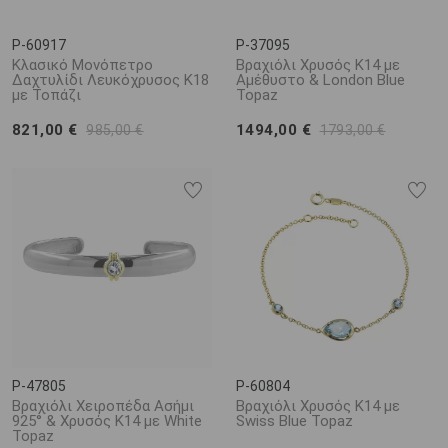
P-60917
P-37095
Κλασικό Μονόπετρο
Βραχιόλι Χρυσός Κ14 με
Δαχτυλίδι Λευκόχρυσος Κ18
Αμέθυστο & London Blue
με Τοπάζι
Topaz
821,00 €
1494,00 €
985,00 €
1793,00 €
P-47805
P-60804
Βραχιόλι Χειροπέδα Ασήμι
Βραχιόλι Χρυσός Κ14 με
925° & Χρυσός Κ14 με White
Swiss Blue Topaz
Topaz