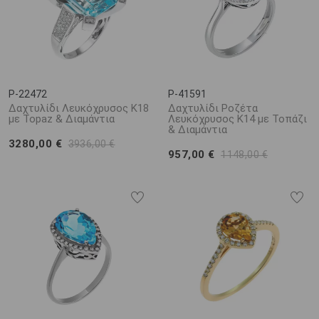
P-22472
P-41591
Δαχτυλίδι Λευκόχρυσος Κ18
Δαχτυλίδι Ροζέτα
με Topaz & Διαμάντια
Λευκόχρυσος Κ14 με Τοπάζι
& Διαμάντια
3280,00 €
3936,00 €
957,00 €
1148,00 €