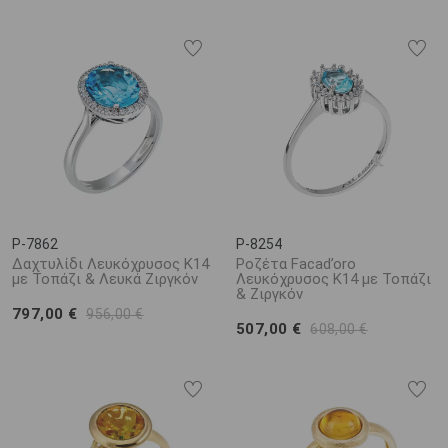
P-7862
P-8254
Δαχτυλίδι Λευκόχρυσος Κ14
Ροζέτα Facad’oro
με Τοπάζι & Λευκά Ζιργκόν
Λευκόχρυσος Κ14 με Τοπάζι
& Ζιργκόν
797,00 €
956,00 €
507,00 €
608,00 €