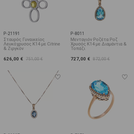
P-21191
P-8011
Σταυρός Γυναικείος
Μενταγιόν Ροζέτα Ροζ
Λευκόχρυσος Κ14 με Citrine
Χρυσός Κ14 με Διαμάντια &
& Ζιργκόν
Τοπάζι
626,00 €
727,00 €
751,00 €
872,00 €