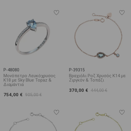
P-48080
P-39315
Μονόπετρο Λευκόχρυσος
Βραχιόλι Ροζ Χρυσός Κ14 με
Κ18 με Sky Blue Topaz &
Ζιργκόν & Τοπάζι
Διαμάντια
370,00 €
444,00 €
754,00 €
905,00 €