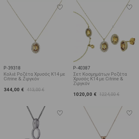
P-39318
P-40387
Κολιέ Ροζέτα Χρυσός Κ14 με
Σετ Κοσμημάτων Ροζέτα
Citrine & Ζιργκόν
Χρυσός Κ14 με Citrine &
Ζιργκόν
344,00 €
413,00 €
1020,00 €
1224,00 €