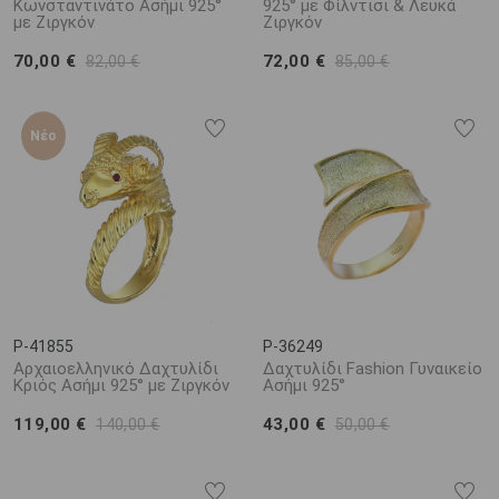
Κωνσταντινάτο Ασήμι 925°
925° με Φίλντισι & Λευκά
με Ζιργκόν
Ζιργκόν
70,00 €
72,00 €
82,00 €
85,00 €
Νέο
P-41855
P-36249
Αρχαιοελληνικό Δαχτυλίδι
Δαχτυλίδι Fashion Γυναικείο
Κριός Ασήμι 925° με Ζιργκόν
Ασήμι 925°
119,00 €
43,00 €
140,00 €
50,00 €