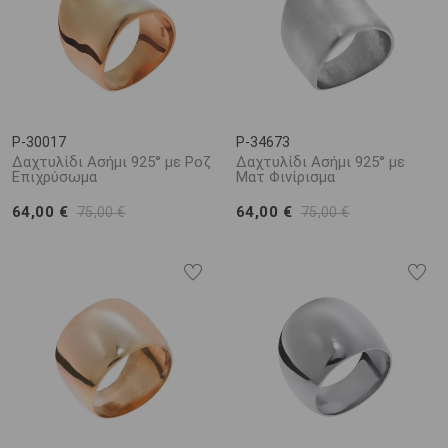
P-30017
P-34673
Δαχτυλίδι Ασήμι 925° με Ροζ
Δαχτυλίδι Ασήμι 925° με
Επιχρύσωμα
Ματ Φινίρισμα
64,00 €
64,00 €
75,00 €
75,00 €