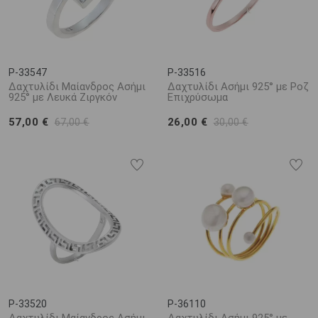
P-33547
P-33516
Δαχτυλίδι Μαίανδρος Ασήμι
Δαχτυλίδι Ασήμι 925° με Ροζ
925° με Λευκά Ζιργκόν
Επιχρύσωμα
57,00 €
26,00 €
67,00 €
30,00 €
P-33520
P-36110