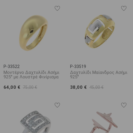
P-33522
P-33519
Μοντέρνο Δαχτυλίδι Ασήμι
Δαχτυλίδι Μαίανδρος Ασήμι
925° με Λουστρέ Φινίρισμα
925°
64,00 €
38,00 €
75,00 €
45,00 €