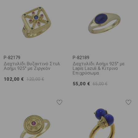
P-82179
P-82189
Δαχτυλίδι Βυζαντινό Στυλ
Δαχτυλίδι Ασήμι 925° με
Ασήμι 925° με Ζιργκόν
Lapis Lazuli & Κίτρινο
Επιχρύσωμα
102,00 €
120,00 €
55,00 €
65,00 €