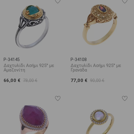
P-34145
P-34108
Δαχτυλίδι Ασήμι 925° με
Δαχτυλίδι Ασήμι 925° με
Αμαζονίτη
Γρανάδα
66,00 €
77,00 €
78,00 €
90,00 €