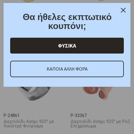
Θα ήθελες εκπτωτικό
P-35424
P-35126
κουπόνι;
Χειροποίητο Δαχτυλίδι
Δαχτυλίδι Ασήμι 925° Ροζ
Ασήμι 925° με Λευκά Ζιργκόν
Επίχρυσο
81,00 €
68,00 €
95,00 €
80,00 €
ΦΥΣΙΚΑ
ΚΑΠΟΙΑ ΑΛΛΗ ΦΟΡΑ
P-24861
P-33367
Δαχτυλίδι Ασήμι 925° με
Δαχτυλίδι Ασήμι 925° με Ροζ
Λουστρέ Φινίρισμα
Επιχρύσωμα