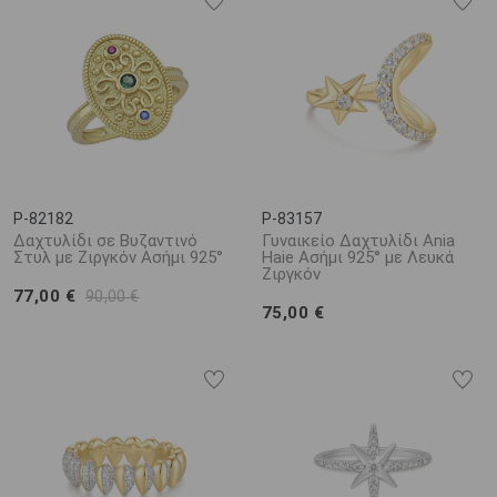
Διακοσμημένα με πολύτιμους λίθους, ιδιαίτερες χαράξεις και
εκπληκτικά μοτίβα, τα γυναικεία ασημένια δαχτυλίδια είναι μια
ξεχωριστή επιλογή για όσους αναζητούν ένα διαχρονικά κομψό
και ανθεκτικό κόσμημα.
P-82182
P-83157
Δαχτυλίδι σε Βυζαντινό
Γυναικείο Δαχτυλίδι Ania
Στυλ με Ζιργκόν Ασήμι 925°
Haie Ασήμι 925° με Λευκά
Ζιργκόν
77,00 €
90,00 €
75,00 €