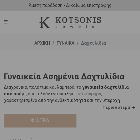
Άμεση παράδοση - Δικαίωμα επιστροφής
ΑΡΧΙΚΗ
ΓΥΝΑΙΚΑ
Δαχτυλίδια
Γυναικεία Ασημένια Δαχτυλίδια
Διαχρονικά, πολύτιμα και λαμπερά, τα
γυναικεία δαχτυλίδια
από ασήμι
, αποτελούν ένα εκπληκτικό κόσμημα,
χαρακτηρισμένο από την ανθεκτικότητα και την υπέροχη
μεταλλική λάμψη που το ασήμι τους προσφέρει.
Περισσότερα
Το ασήμι αποτελεί ένα από τα πρώτα μέταλλα που
ΦΙΛΤΡΑ
η
χρησιμοποιήθηκε για την κατασκευή κοσμημάτων ήδη από την 5
χιλιετία π.Χ. Κατά καιρούς θεωρήθηκε πολυτιμότερο και από το
χρυσό, ενώ στους λαούς της Μεσοποταμίας, της Αιγύπτου, της