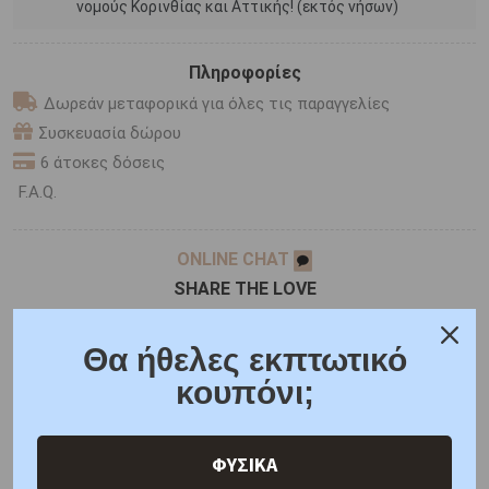
νομούς Κορινθίας και Αττικής! (εκτός νήσων)
Πληροφορίες
Δωρεάν μεταφορικά για όλες τις παραγγελίες
Συσκευασία δώρου
6 άτοκες δόσεις
F.A.Q.
ONLINE CHAT
SHARE THE LOVE
Θα ήθελες εκπτωτικό
Χαρακτηριστικά
Χαρακτηριστικά Ρολογιών
κουπόνι;
Γιατί εμάς
Ρωτήστε μας
Κριτικές
ΦΥΣΙΚΑ