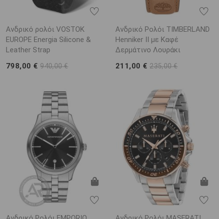
Ανδρικό ρολόι VOSTOK
Ανδρικό Ρολόι TIMBERLAND
EUROPE Energia Silicone &
Henniker II με Καφέ
Leather Strap
Δερμάτινο Λουράκι
798,00 €
211,00 €
940,00 €
235,00 €
Ανδρικό Ρολόι EMPORIO
Ανδρικό Ρολόι MASERATI