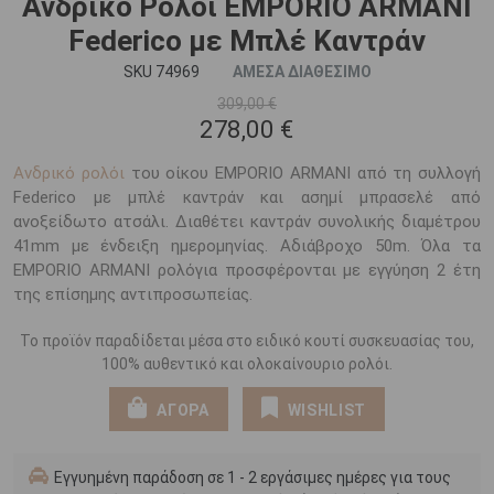
Ανδρικό Ρολόι EMPORIO ARΜΑΝΙ
Federico με Μπλέ Καντράν
SKU 74969
ΑΜΕΣΑ ΔΙΑΘΕΣΙΜΟ
309,00 €
278,00 €
Ανδρικό ρολόι
του οίκου EMPORIO ARΜΑΝΙ από τη συλλογή
Federico με μπλέ καντράν και ασημί μπρασελέ από
ανοξείδωτο ατσάλι. Διαθέτει καντράν συνολικής διαμέτρου
41mm με ένδειξη ημερομηνίας. Αδιάβροχο 50m. Όλα τα
EMPORIO ARMANI ρολόγια προσφέρονται με εγγύηση 2 έτη
της επίσημης αντιπροσωπείας.
Το προϊόν παραδίδεται μέσα στο ειδικό κουτί συσκευασίας του,
100% αυθεντικό και ολοκαίνουριο ρολόι.
ΑΓΟΡΑ
WISHLIST
Εγγυημένη παράδοση σε 1 - 2 εργάσιμες ημέρες για τους