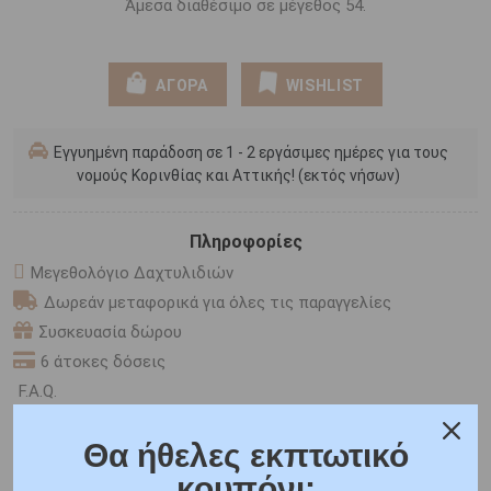
Άμεσα διαθέσιμο σε μέγεθος 54.
ΑΓΟΡΑ
WISHLIST
Εγγυημένη παράδοση σε 1 - 2 εργάσιμες ημέρες για τους
νομούς Κορινθίας και Αττικής! (εκτός νήσων)
Πληροφορίες
Μεγεθολόγιο Δαχτυλιδιών
Δωρεάν μεταφορικά για όλες τις παραγγελίες
Συσκευασία δώρου
6 άτοκες δόσεις
F.A.Q.
Θα ήθελες εκπτωτικό
ONLINE CHAT
κουπόνι;
SHARE THE LOVE