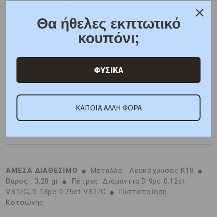
6 άτοκες δόσεις
Θα ήθελες εκπτωτικό
F.A.Q.
κουπόνι;
ONLINE CHAT
SHARE THE LOVE
ΦΥΣΙΚΑ
Χαρακτηριστικά
Γιατί εμάς
Ρωτήστε μας
ΚΑΠΟΙΑ ΑΛΛΗ ΦΟΡΑ
Κριτικές
ΑΜΕΣΑ ΔΙΑΘΕΣΙΜΟ
Μέταλλο : Λευκόχρυσος K18
Βάρος : 3,20 gr
Πέτρες: Διαμάντια D 9pc 0.12ct
VS1/G, D 18pc 0.75ct VS1/G
Πιστοποίηση :
Κοτσώνης