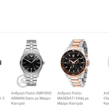
Ανδρικό Ρολόι EMPORIO
Ανδρικό Ρολόι
Αν
 II
ARΜΑΝΙ Dario με Μαύρο
MASERATI Sfida με
Cla
Καντράν
Μαύρο Καντράν
Κα