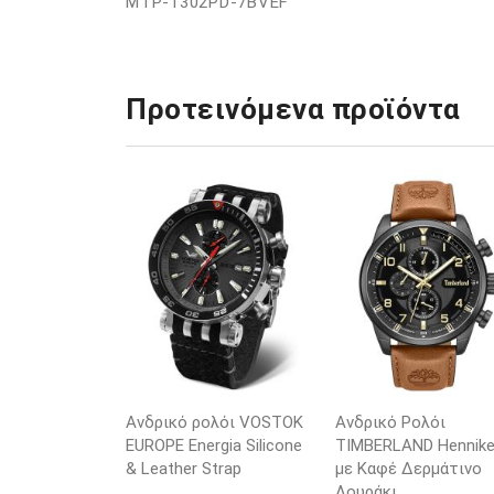
MTP-1302PD-7BVEF
Προτεινόμενα προϊόντα
Ανδρικό ρολόι VOSTOK
Ανδρικό Ρολόι
EUROPE Energia Silicone
TIMBERLAND Henniker
& Leather Strap
με Καφέ Δερμάτινο
Λουράκι