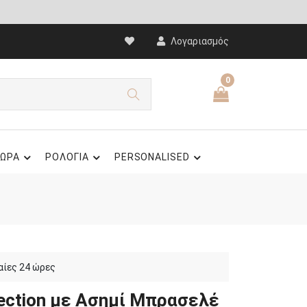
Λογαριασμός
0
ΩΡΑ
ΡΟΛΟΓΙΑ
PERSONALISED
αίες 24 ώρες
lection με Ασημί Μπρασελέ