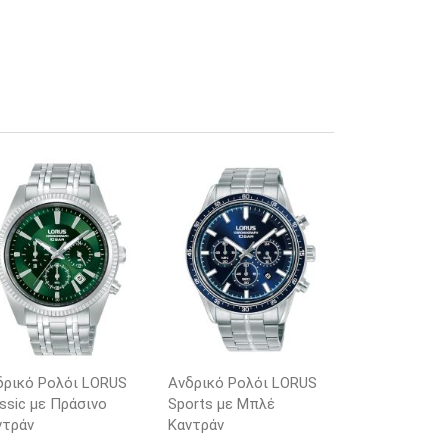
δρικό Ρολόι LORUS
Ανδρικό Ρολόι LORUS
ssic με Πράσινο
Sports με Μπλέ
ντράν
Καντράν