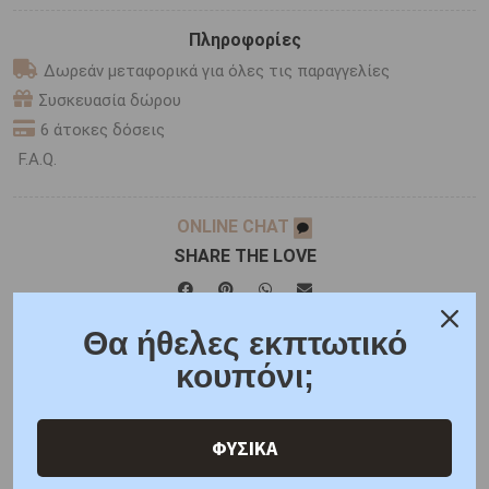
Πληροφορίες
Δωρεάν μεταφορικά για όλες τις παραγγελίες
Συσκευασία δώρου
6 άτοκες δόσεις
F.A.Q.
ONLINE CHAT
SHARE THE LOVE
Θα ήθελες εκπτωτικό
Χαρακτηριστικά
Χαρακτηριστικά Ρολογιών
κουπόνι;
Γιατί εμάς
Ρωτήστε μας
Κριτικές
ΦΥΣΙΚΑ