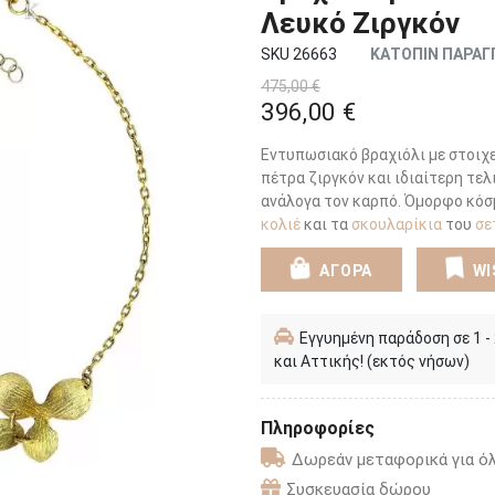
Λευκό Ζιργκόν
SKU 26663
ΚΑΤΟΠΙΝ ΠΑΡΑΓ
475,00 €
396,00 €
Εντυπωσιακό βραχιόλι με στοιχε
πέτρα ζιργκόν και ιδιαίτερη τελ
ανάλογα τον καρπό. Όμορφο κόσμ
κολιέ
και τα
σκουλαρίκια
του
σε
ΑΓΟΡΑ
WI
Εγγυημένη παράδοση σε 1 -
και Αττικής! (εκτός νήσων)
Πληροφορίες
Δωρεάν μεταφορικά για όλ
Συσκευασία δώρου