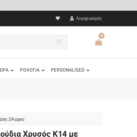
Λογαριασμός
0
ΩΡΑ
ΡΟΛΟΓΙΑ
PERSONALISED
αίες 24 ώρες
λούδια Χρυσός Κ14 με