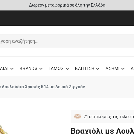
Άμεση παράδοση - Δικαίωμα επιστροφής
ΑΙΔΙ
BRANDS
ΓΑΜΟΣ
ΒΑΠΤΙΣΗ
ΑΣΗΜΙ
Δ
ε Λουλούδια Χρυσός Κ14 με Λευκό Ζιργκόν
21
επισκέψεις τις τελευτ
Βραχιόλι με Λου