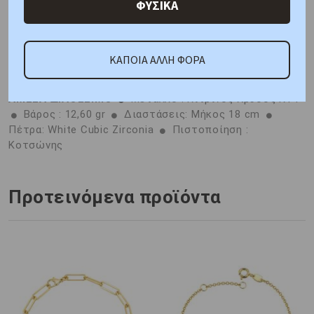
ΦΥΣΙΚΑ
Χαρακτηριστικά
Γιατί εμάς
Ρωτήστε μας
Κριτικές
ΚΑΠΟΙΑ ΑΛΛΗ ΦΟΡΑ
ΑΜΕΣΑ ΔΙΑΘΕΣΙΜΟ
Μέταλλο : Κίτρινος Χρυσός K14
Βάρος : 12,60 gr
Διαστάσεις: Μήκος 18 cm
Πέτρα: White Cubic Zirconia
Πιστοποίηση :
Κοτσώνης
Προτεινόμενα προϊόντα