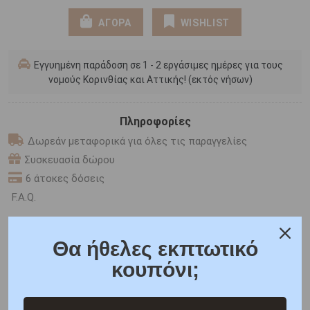
ΑΓΟΡΑ
WISHLIST
Εγγυημένη παράδοση σε 1 - 2 εργάσιμες ημέρες για τους
νομούς Κορινθίας και Αττικής! (εκτός νήσων)
Πληροφορίες
Δωρεάν μεταφορικά για όλες τις παραγγελίες
Συσκευασία δώρου
6 άτοκες δόσεις
F.A.Q.
ONLINE CHAT
Θα ήθελες εκπτωτικό
SHARE THE LOVE
κουπόνι;