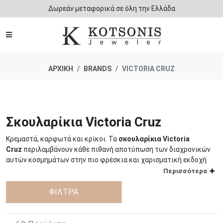
Δωρεάν μεταφορικά σε όλη την Ελλάδα
ΑΡΧΙΚΗ
BRANDS
VICTORIA CRUZ
Σκουλαρίκια Victoria Cruz
Κρεμαστά, καρφωτά και κρίκοι. Τα
σκουλαρίκια Victoria
Cruz
περιλαμβάνουν κάθε πιθανή αποτύπωση των διαχρονικών
αυτών κοσμημάτων στην πιο φρέσκια και χαρισματική εκδοχή
τους.
Περισσότερα
Αν κάτι κάνει τα κοσμήματα του συγκεκριμένου brand να
ΦΙΛΤΡΑ
ξεχωρίζουν, αυτό είναι η άρτια συμπόρευση ποιότητας και
καλαισθησίας. Με μια πλούσια γκάμα ιδιαίτερα προσιτών
επιλογών, η
Victoria Cruz
έχει επενδύσει στη δημιουργία