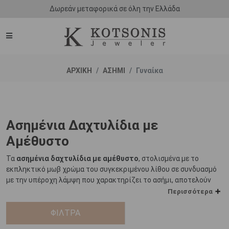
Δωρεάν μεταφορικά σε όλη την Ελλάδα
ΑΡΧΙΚΗ
ΑΣΗΜΙ
Γυναίκα
Ασημένια Δαχτυλίδια με
Αμέθυστο
Τα
ασημένια δαχτυλίδια με αμέθυστο
, στολισμένα με το
εκπληκτικό μωβ χρώμα του συγκεκριμένου λίθου σε συνδυασμό
με την υπέροχη λάμψη που χαρακτηρίζει το ασήμι, αποτελούν
μια ξεχωριστή επιλογή για όσους αναζητούν ένα κόσμημα που θα
Περισσότερα
πλαισιώσει δυναμικές και ταυτόχρονα διαχρονικές εμφανίσεις.
ΦΙΛΤΡΑ
Το ασήμι είναι ένα από τα πρώτα μέταλλα που ο άνθρωπος