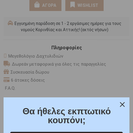
ΑΓΟΡΑ
WISHLIST
Εγγυημένη παράδοση σε 1 - 2 εργάσιμες ημέρες για τους
νομούς Κορινθίας και Αττικής! (εκτός νήσων)
Πληροφορίες
Μεγεθολόγιο Δαχτυλιδιών
Δωρεάν μεταφορικά για όλες τις παραγγελίες
Συσκευασία δώρου
6 άτοκες δόσεις
F.A.Q.
ONLINE CHAT
Θα ήθελες εκπτωτικό
SHARE THE LOVE
κουπόνι;