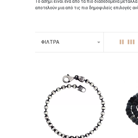
Το ασήμι είναι ένα από τα πιο διαδεδομένα μέταλλ
αποτελούν μια από τις πιο δημοφιλείς επιλογές αν
Τα ανδρικά βραχιόλια έχουν φορεθεί σε όλη την ισ
προσωπικού στυλ. Από τους αρχαίους πολιτισμούς μ
Τα ανδρικά βραχιόλια έχουν τις ρίζες τους στην αρ
ΦΙΛΤΡΑ
Φαραώ και οι ευγενείς στολίζονταν με περίπλοκα β
και στη Ρώμη, οι άνδρες φορούσαν δερμάτινα και 
Σήμερα, τα ανδρικά βραχιόλια έχουν γίνει αναπόσπ
γκάμα στυλ που ταιριάζει σε κάθε γούστο. Το ασήμ
μια αυξανόμενη τάση των ανδρών να ενσωματώνουν 
ατομικότητας στα αξεσουάρ τους, και τα
ασημένια