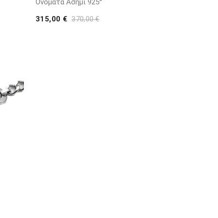
Ονόματα Ασήμι 925°
315,00 €
370,00 €