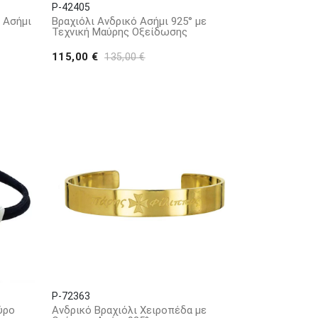
P-42405
ι Ασήμι
Βραχιόλι Ανδρικό Ασήμι 925° με
Τεχνική Μαύρης Οξείδωσης
115,00 €
135,00 €
P-72363
ύρο
Ανδρικό Βραχιόλι Χειροπέδα με