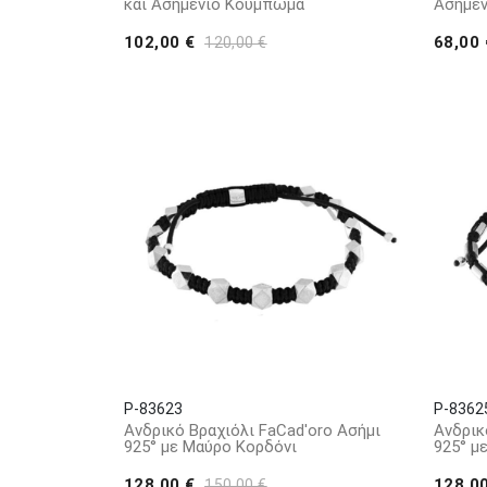
και Ασημένιο Κούμπωμα
Ασημέ
102,00 €
68,00
120,00 €
P-83623
P-8362
Ανδρικό Βραχιόλι FaCad'oro Ασήμι
Ανδρικ
925° με Μαύρο Κορδόνι
925° μ
128,00 €
128,0
150,00 €