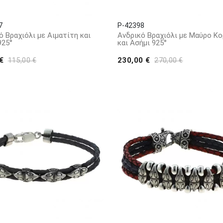
7
P-42398
ό Βραχιόλι με Αιματίτη και
Ανδρικό Βραχιόλι με Μαύρο Κο
925°
και Ασήμι 925°
 €
230,00 €
115,00 €
270,00 €