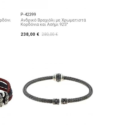
P-42399
ρδόνι
Ανδρικό Bραχιόλι με Xρωματιστά
Kορδόνια και Aσήμι 925°
238,00 €
280,00 €