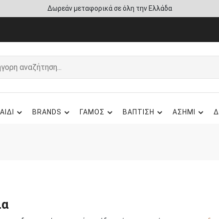
Άμεση παράδοση - Δικαίωμα επιστροφής
ΑΙΔΙ
BRANDS
ΓΑΜΟΣ
ΒΑΠΤΙΣΗ
ΑΣΗΜΙ
Δ
ια