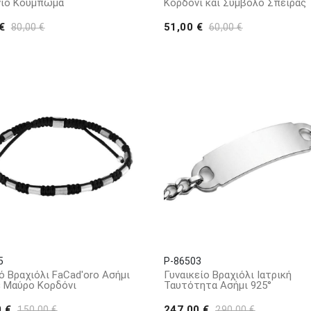
νιο Κούμπωμα
Κορδόνι και Σύμβολο Σπείρας
 €
51,00 €
80,00 €
60,00 €
5
P-86503
ό Βραχιόλι FaCad'oro Ασήμι
Γυναικείο Βραχιόλι Ιατρική
ε Μαύρο Κορδόνι
Ταυτότητα Ασήμι 925°
0 €
247,00 €
150,00 €
290,00 €