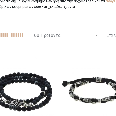
α για τη δημιουργία κοσμημάτων ήδη από την αρχαιότητα και τα
ανδρι
δρικών κοσμημάτων εδώ και χιλιάδες χρόνια.
τορία, χρησιμεύοντας τόσο ως διακοσμητικά αξεσουάρ όσο και ως σύ
έχρι τον σύγχρονο κόσμο της μόδας, αυτά τα στολίδια έχουν εξελιχθε
χαιότητα, όπου είχαν σημαντικές πολιτιστικές και πνευματικές ερμην
ραχιόλια από χρυσό και πολύτιμους λίθους, που συμβολίζουν τον πλ
μεταλλικά βραχιόλια ως φυλακτά για προστασία και ως σύμβολα στρ
αστο κομμάτι της σύγχρονης μόδας. Από μινιμαλιστικά σχέδια μέχρι 
ι αποτελεί ένα από τα υλικά που χρησιμοποιούνται συνήθως, παρέχον
βραχιόλια με σημαντικά σύμβολα ή εξατομικευμένες γκραβούρες στι
 ανδρικά βραχιόλια
διαθέτουν μια εξέχουσα θέση σε αυτές τους τις 