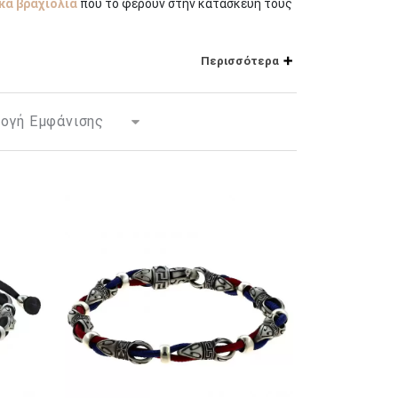
κά βραχιόλια
που το φέρουν στην κατασκευή τους
μβολα της θέσης, της κουλτούρας και του
Περισσότερα
ί τόσο σε σχέδιο όσο και σε νόημα.
είες. Στην αρχαία Αίγυπτο, για παράδειγμα, οι
ούτο και τη δύναμη. Ομοίως, στην αρχαία Ελλάδα
ατιωτικών επιτευγμάτων.
έντονα και statement κομμάτια, υπάρχει μια μεγάλη
τας ανθεκτικότητα και ευελιξία. Επιπλέον, υπάρχει
ς εμφανίσεις τους, προσθέτοντας μια πινελιά
επιλογές.