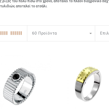
ς ρίζες του πολύ πίσω στο χρόνο, αποτελεί το πλέον διαχρονικό δαχτ
τυλιδιών, αποτελεί το ατσάλι.
ιαίτερα διαδεδομένη επιλογή τα τελευταία χρόνια σε ότι αφορά τα
ανδ
ικό μέταλλο, το οποίο μπορεί να χρησιμοποιηθεί για τη δημιουργία τ
ναι παρόμοιο με το ασήμι, αλλά είναι σκληρότερο και δεν μαυρίζει πο
ι τόσο σε λιτή γραμμή όσο και σε πιο ιδιαίτερα σχέδια και μεγέθη.
μιλευτούν σε ιδιαίτερα μοτίβα. Ένα μεγάλο πλεονέκτημα τους, αφορ
τό, τα ανδρικά δαχτυλίδια από ατσάλι, αποτελούν ένα εξαιρετικά βολ
για οποιαδήποτε υπαίθρια ή αθλητική δραστηριότητα χωρίς να υπάρχ
λματικές συναντήσεις ή πιο κομψές περιστάσεις.