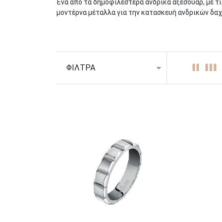
Ένα από τα δημοφιλέστερα ανδρικά αξεσουάρ, με τι
μοντέρνα μέταλλα για την κατασκευή ανδρικών δαχ
Τα
ανδρικά δαχτυλίδια από ατσάλι
, είναι μια ιδ
ατσάλι είναι ένα εξαιρετικά εύχρηστο και οικονομ
Εμφανισιακά το ατσάλι και ειδικά το ανοξείδωτο, εί
ΦΙΛΤΡΑ
Τα
ατσάλινα ανδρικά δαχτυλίδια
, κατασκευάζοντα
ημιπολύτιμους λίθους, να χαραχτούν αλλά και να σ
δύσκολα φθείρεται και αλλοιώνεται. Για το λόγο αυ
καθαρισμό.
Ως ιδιαίτερα ανθεκτικά κοσμήματα, είναι ιδανικά 
άριστα να χρησιμοποιηθούν ως αξεσουάρ σε επαγγε