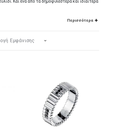
υλίδι. Και ένα από τα δημοφιλέστερα και ιδιαίτερα
ρικά δαχτυλίδια
. Σε σύγκριση με άλλα μέταλλα, το
Περισσότερα
όσο casual όσο και εκλεπτυσμένων κοσμημάτων.
τέ.
 Μπορούν να διακοσμηθούν με πολύτιμους και
ά την ευκολία συντήρησης τους, καθώς το ατσάλι
ικό κόσμημα που δεν απαιτεί ειδικό χειρισμό ή
ει ο κίνδυνος φθοράς τους. Μπορούν όμως εξίσου