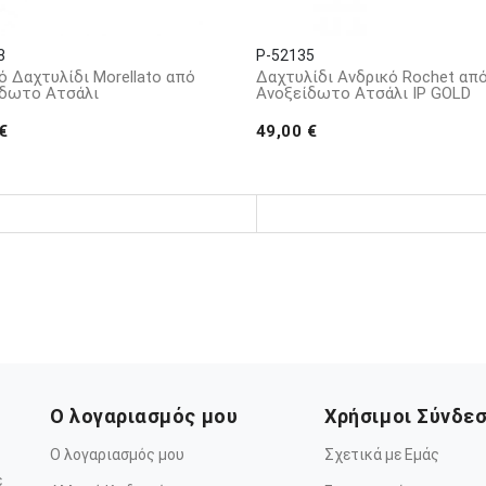
8
P-52135
ό Δαχτυλίδι Morellato από
Δαχτυλίδι Ανδρικό Rochet απ
ίδωτο Ατσάλι
Ανοξείδωτο Ατσάλι IP GOLD
€
49,00 €
Ο λογαριασμός μου
Χρήσιμοι Σύνδε
Ο λογαριασμός μου
Σχετικά με Εμάς
ε