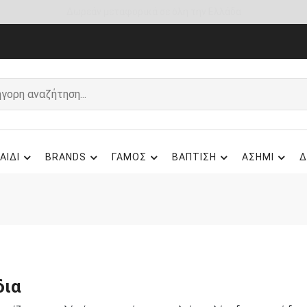
Άμεση παράδοση - Δικαίωμα επιστροφής
ΑΙΔΙ
BRANDS
ΓΑΜΟΣ
ΒΑΠΤΙΣΗ
ΑΣΗΜΙ
Δ
δια