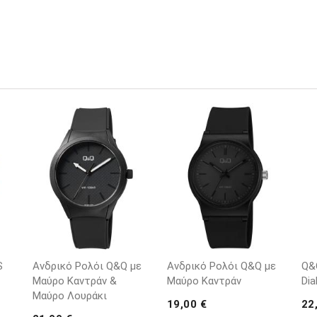
S
Ανδρικό Ρολόι Q&Q με
Ανδρικό Ρολόι Q&Q με
Q&Q
Μαύρο Καντράν &
Μαύρο Καντράν
Dia
Μαύρο Λουράκι
19,00 €
22