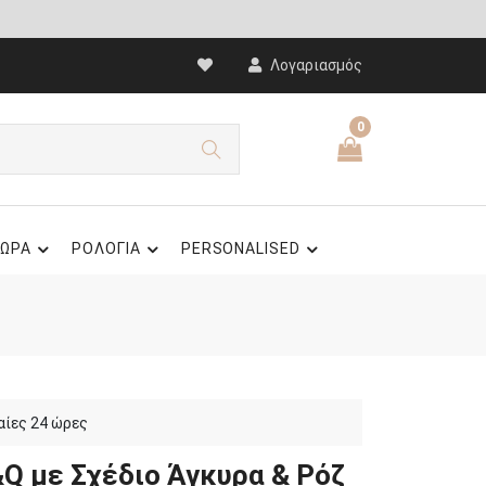
Λογαριασμός
0
ΩΡΑ
ΡΟΛΟΓΙΑ
PERSONALISED
αίες 24 ώρες
Q με Σχέδιο Άγκυρα & Ρόζ