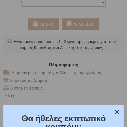
ΑΓΟΡΑ
WISHLIST
Εγγυημένη παράδοση σε 1 - 2 εργάσιμες ημέρες για τους
νομούς Κορινθίας και Αττικής! (εκτός νήσων)
Πληροφορίες
Δωρεάν μεταφορικά για όλες τις παραγγελίες
Συσκευασία δώρου
6 άτοκες δόσεις
F.A.Q.
ONLINE CHAT
Θα ήθελες εκπτωτικό
SHARE THE LOVE
κουπόνι;