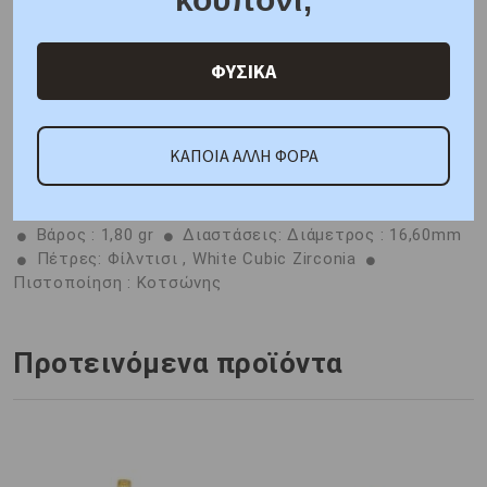
Χαρακτηριστικά
Γιατί εμάς
Ρωτήστε μας
ΦΥΣΙΚΑ
Κριτικές
ΚΑΠΟΙΑ ΑΛΛΗ ΦΟΡΑ
ΑΜΕΣΑ ΔΙΑΘΕΣΙΜΟ
Μέταλλο : Κίτρινος Χρυσός K14
Βάρος : 1,80 gr
Διαστάσεις: Διάμετρος : 16,60mm
Πέτρες: Φίλντισι , White Cubic Zirconia
Πιστοποίηση : Κοτσώνης
Προτεινόμενα προϊόντα