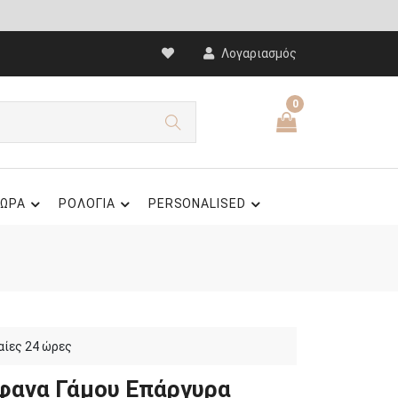
Λογαριασμός
0
ΩΡΑ
ΡΟΛΟΓΙΑ
PERSONALISED
αίες 24 ώρες
φανα Γάμου Επάργυρα