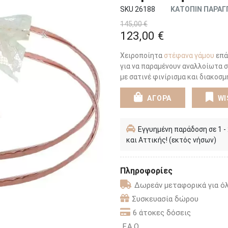
SKU 26188
ΚΑΤΟΠΙΝ ΠΑΡΑΓ
145,00 €
123,00 €
Χειροποίητα
στέφανα γάμου
επά
για να παραμένουν αναλλοίωτα 
με σατινέ φινίρισμα και διακοσμ
ΑΓΟΡΑ
WI
Εγγυημένη παράδοση σε 1 -
και Αττικής! (εκτός νήσων)
Πληροφορίες
Δωρεάν μεταφορικά για όλ
Συσκευασία δώρου
6 άτοκες δόσεις
F.A.Q.