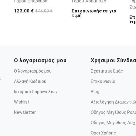
Γάμου Επάργυρα
Γάμου Ασήμι 925°
Γάμ
Ζι
123,00 €
Επικοινωνήστε για
145,00 €
τιμή
Επ
τι
Ο λογαριασμός μου
Χρήσιμοι Σύνδε
Ο λογαριασμός μου
Σχετικά με Εμάς
ε
Αλλαγή Κωδικού
Επικοινωνία
Ιστορικό Παραγγελιών
Blog
Wishlist
Αξιολόγηση Διαμαντιώ
Newsletter
Οδηγός Μεγέθους Ρολ
Οδηγός Μεγέθους Δαχ
Όροι Χρήσης