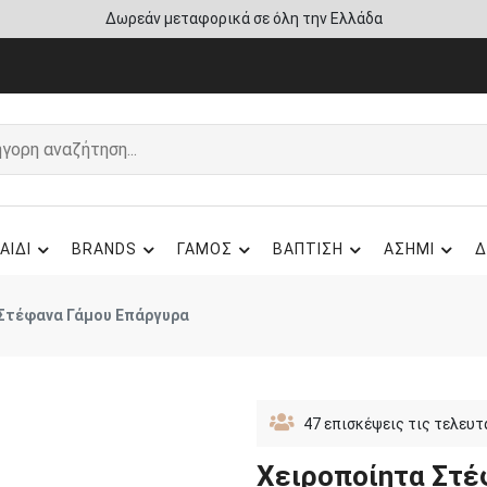
Άμεση παράδοση - Δικαίωμα επιστροφής
ΑΙΔΙ
BRANDS
ΓΑΜΟΣ
ΒΑΠΤΙΣΗ
ΑΣΗΜΙ
Δ
Στέφανα Γάμου Επάργυρα
47
επισκέψεις τις τελευτ
Χειροποίητα Στέ