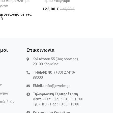
ου Ασήμι 925° με
Γάμου Επάργυρα
ργκόν
123,00 €
145,00 €
ικοινωνήστε για
μή
σμοι
Επικοινωνία
Κολιάτσου 55 (3ος όροφος),
20100 Κόρινθος
ΤΗΛΕΦΩΝΟ:
(+30) 27410-
88000
ν
EMAIL:
info@jeweler.gr
ογιών
Τηλεφωνική Εξυπηρέτηση
Δευτ. - Τετ. - Σαβ.: 10:00 - 15:00
τυλιδιών
Τρ. - Πεμ. - Παρ.: 10:00 - 18:00
Κατάστημα Κορίνθου