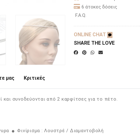
6 άτοκες δόσεις
F.A.Q.
ONLINE CHAT
SHARE THE LOVE
ε μας
Κριτικές
ί και συνοδεύονται από 2 καρφίτσες για το πέτο.
γυρα
Φινίρισμα : Λουστρέ / Διαμαντοβολή