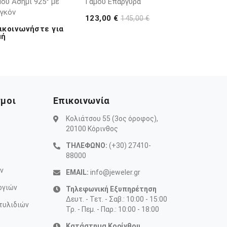
ου Ασήμι 925° με
Γάμου Επάργυρα
ργκόν
123,00 €
145,00 €
ικοινωνήστε για
μή
σμοι
Επικοινωνία
Κολιάτσου 55 (3ος όροφος),
20100 Κόρινθος
ΤΗΛΕΦΩΝΟ:
(+30) 27410-
88000
ν
EMAIL:
info@jeweler.gr
ογιών
Τηλεφωνική Εξυπηρέτηση
Δευτ. - Τετ. - Σαβ.: 10:00 - 15:00
τυλιδιών
Τρ. - Πεμ. - Παρ.: 10:00 - 18:00
Κατάστημα Κορίνθου