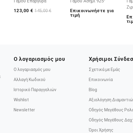
Γάμου Επάργυρα
Γάμου Ασήμι 925°
Γάμ
Ζι
123,00 €
Επικοινωνήστε για
145,00 €
τιμή
Επ
τι
Ο λογαριασμός μου
Χρήσιμοι Σύνδε
Ο λογαριασμός μου
Σχετικά με Εμάς
ε
Αλλαγή Κωδικού
Επικοινωνία
Ιστορικό Παραγγελιών
Blog
Wishlist
Αξιολόγηση Διαμαντιώ
Newsletter
Οδηγός Μεγέθους Ρολ
Οδηγός Μεγέθους Δαχ
Όροι Χρήσης