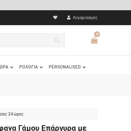
Λογαριασμός
0
ΩΡΑ
ΡΟΛΟΓΙΑ
PERSONALISED
αίες 24 ώρες
φανα Γάμου Επάργυρα με