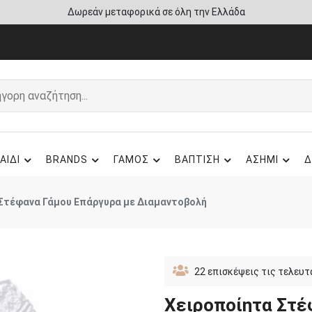
Άμεση παράδοση - Δικαίωμα επιστροφής
ΑΙΔΙ
BRANDS
ΓΑΜΟΣ
ΒΑΠΤΙΣΗ
ΑΣΗΜΙ
Δ
Στέφανα Γάμου Επάργυρα με Διαμαντοβολή
22
επισκέψεις τις τελευτ
Χειροποίητα Στέ