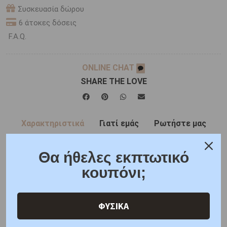
Συσκευασία δώρου
6 άτοκες δόσεις
F.A.Q.
ONLINE CHAT
SHARE THE LOVE
Χαρακτηριστικά
Γιατί εμάς
Ρωτήστε μας
Κριτικές
Θα ήθελες εκπτωτικό
κουπόνι;
Τα στέφανα διατίθενται σε πολυτελές κουτί και
συνοδεύονται από 2 καρφίτσες για το πέτο.
ΦΥΣΙΚΑ