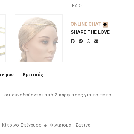
F.A.Q.
ONLINE CHAT
SHARE THE LOVE
ε μας
Κριτικές
ί και συνοδεύονται από 2 καρφίτσες για το πέτο.
ι Κίτρινο Επίχρυσο
Φινίρισμα : Σατινέ