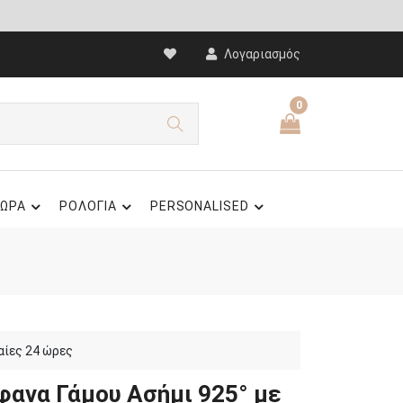
Λογαριασμός
0
ΩΡΑ
ΡΟΛΟΓΙΑ
PERSONALISED
αίες 24 ώρες
φανα Γάμου Ασήμι 925° με