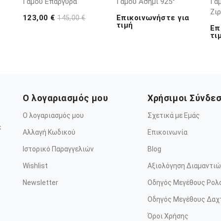
Γάμου Επάργυρα
Γάμου Ασήμι 925°
Γάμ
Ζι
123,00 €
Επικοινωνήστε για
145,00 €
τιμή
Επ
τι
Ο λογαριασμός μου
Χρήσιμοι Σύνδε
Ο λογαριασμός μου
Σχετικά με Εμάς
ε
Αλλαγή Κωδικού
Επικοινωνία
Ιστορικό Παραγγελιών
Blog
Wishlist
Αξιολόγηση Διαμαντιώ
Newsletter
Οδηγός Μεγέθους Ρολ
Οδηγός Μεγέθους Δαχ
Όροι Χρήσης