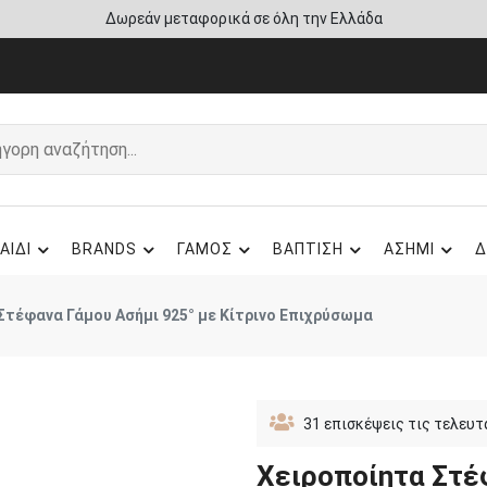
Άμεση παράδοση - Δικαίωμα επιστροφής
ΑΙΔΙ
BRANDS
ΓΑΜΟΣ
ΒΑΠΤΙΣΗ
ΑΣΗΜΙ
Δ
Στέφανα Γάμου Ασήμι 925° με Κίτρινο Επιχρύσωμα
31
επισκέψεις τις τελευτ
Χειροποίητα Στέ