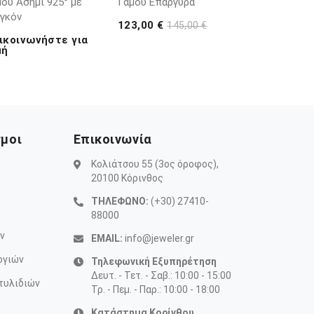
ου Ασήμι 925° με
Γάμου Επάργυρα
ργκόν
123,00 €
145,00 €
ικοινωνήστε για
μή
σμοι
Επικοινωνία
Κολιάτσου 55 (3ος όροφος),
20100 Κόρινθος
ΤΗΛΕΦΩΝΟ:
(+30) 27410-
88000
ν
EMAIL:
info@jeweler.gr
ογιών
Τηλεφωνική Εξυπηρέτηση
Δευτ. - Τετ. - Σαβ.: 10:00 - 15:00
τυλιδιών
Τρ. - Πεμ. - Παρ.: 10:00 - 18:00
Κατάστημα Κορίνθου