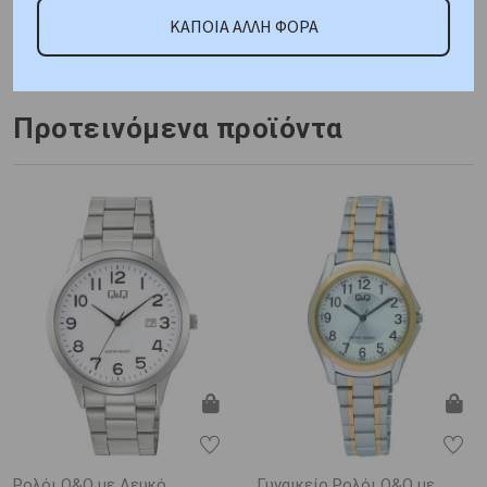
Κωδικός Προμηθευτή:
ΚΑΠΟΙΑ ΑΛΛΗ ΦΟΡΑ
CB111
Προτεινόμενα προϊόντα
Ρολόι Q&Q με Λευκό
Γυναικείο Ρολόι Q&Q με