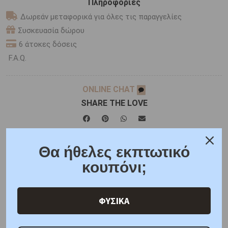
Πληροφορίες
Δωρεάν μεταφορικά για όλες τις παραγγελίες
Συσκευασία δώρου
6 άτοκες δόσεις
F.A.Q.
ONLINE CHAT
SHARE THE LOVE
Χαρακτηριστικά
Χαρακτηριστικά Ρολογιών
Θα ήθελες εκπτωτικό
κουπόνι;
Γιατί εμάς
Ρωτήστε μας
Κριτικές
ΦΥΣΙΚΑ
ΚΑΤΟΠΙΝ ΠΑΡΑΓΓΕΛΙΑΣ