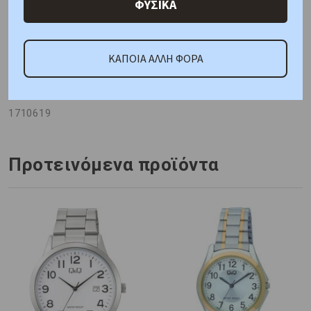
Γιατί εμάς
Ρωτήστε μας
Κριτικές
ΦΥΣΙΚΑ
ΚΑΠΟΙΑ ΑΛΛΗ ΦΟΡΑ
ΚΑΤΟΠΙΝ ΠΑΡΑΓΓΕΛΙΑΣ
Κωδικός Προμηθευτή:
1710619
Προτεινόμενα προϊόντα