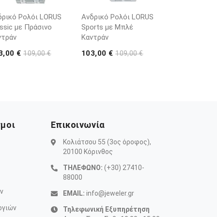
δρικό Ρολόι LORUS
Ανδρικό Ρολόι LORUS
ssic με Πράσινο
Sports με Μπλέ
ντράν
Καντράν
3,00 €
103,00 €
109,00 €
109,00 €
σμοι
Επικοινωνία
Κολιάτσου 55 (3ος όροφος),
20100 Κόρινθος
ΤΗΛΕΦΩΝΟ:
(+30) 27410-
88000
ν
EMAIL:
info@jeweler.gr
ογιών
Τηλεφωνική Εξυπηρέτηση