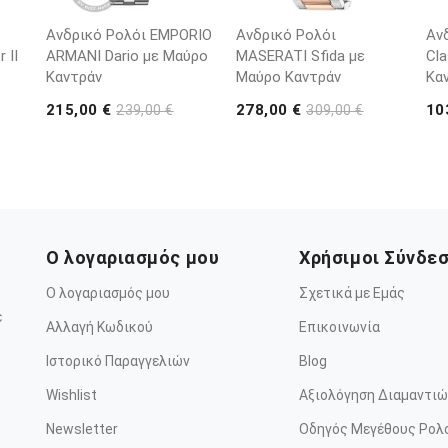
Ανδρικό Ρολόι EMPORIO
Ανδρικό Ρολόι
Αν
 II
ARΜΑΝΙ Dario με Μαύρο
MASERATI Sfida με
Cla
Καντράν
Μαύρο Καντράν
Κα
215,00 €
278,00 €
10
239,00 €
309,00 €
Ο λογαριασμός μου
Χρήσιμοι Σύνδε
Ο λογαριασμός μου
Σχετικά με Εμάς
ε
Αλλαγή Κωδικού
Επικοινωνία
Ιστορικό Παραγγελιών
Blog
Wishlist
Αξιολόγηση Διαμαντιώ
Newsletter
Οδηγός Μεγέθους Ρολ