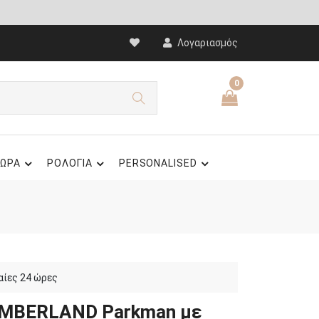
Λογαριασμός
0
ΩΡΑ
ΡΟΛΟΓΙΑ
PERSONALISED
αίες 24 ώρες
TIMBERLAND Parkman με