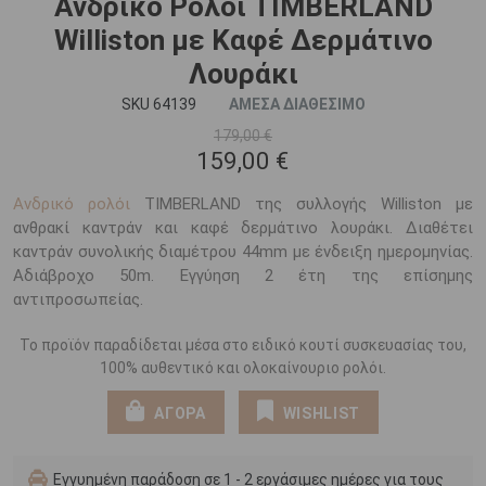
Ανδρικό Ρολόι TIMBERLAND
Williston με Καφέ Δερμάτινο
Λουράκι
SKU 64139
ΑΜΕΣΑ ΔΙΑΘΕΣΙΜΟ
179,00 €
159,00 €
Ανδρικό ρολόι
TIMBERLAND της συλλογής Williston με
ανθρακί καντράν και καφέ δερμάτινο λουράκι. Διαθέτει
καντράν συνολικής διαμέτρου 44mm με ένδειξη ημερομηνίας.
Αδιάβροχο 50m. Εγγύηση 2 έτη της επίσημης
αντιπροσωπείας.
Το προϊόν παραδίδεται μέσα στο ειδικό κουτί συσκευασίας του,
100% αυθεντικό και ολοκαίνουριο ρολόι.
ΑΓΟΡΑ
WISHLIST
Εγγυημένη παράδοση σε 1 - 2 εργάσιμες ημέρες για τους