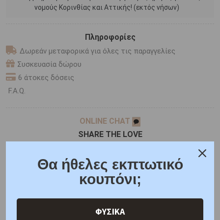
νομούς Κορινθίας και Αττικής! (εκτός νήσων)
Πληροφορίες
Δωρεάν μεταφορικά για όλες τις παραγγελίες
Συσκευασία δώρου
6 άτοκες δόσεις
F.A.Q.
ONLINE CHAT
SHARE THE LOVE
Θα ήθελες εκπτωτικό
Χαρακτηριστικά
Χαρακτηριστικά Ρολογιών
κουπόνι;
Γιατί εμάς
Ρωτήστε μας
Κριτικές
ΦΥΣΙΚΑ