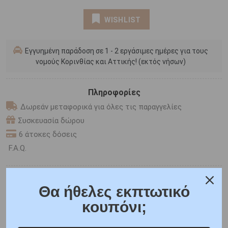
WISHLIST
Εγγυημένη παράδοση σε 1 - 2 εργάσιμες ημέρες για τους
νομούς Κορινθίας και Αττικής! (εκτός νήσων)
Πληροφορίες
Δωρεάν μεταφορικά για όλες τις παραγγελίες
Συσκευασία δώρου
6 άτοκες δόσεις
F.A.Q.
ONLINE CHAT
Θα ήθελες εκπτωτικό
SHARE THE LOVE
κουπόνι;