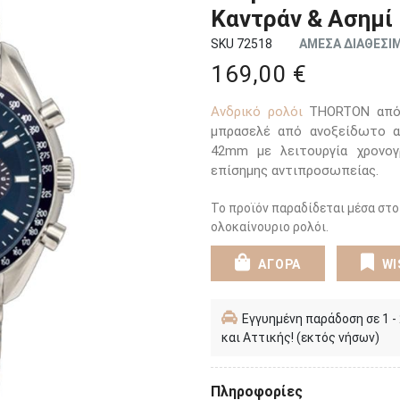
Καντράν & Ασημ
SKU 72518
ΑΜΕΣΑ ΔΙΑΘΕΣΙ
169,00 €
Ανδρικό ρολόι
THORTON από τ
μπρασελέ από ανοξείδωτο ατ
42mm με λειτουργία χρονογ
επίσημης αντιπροσωπείας.
Το προϊόν παραδίδεται μέσα στο
ολοκαίνουριο ρολόι.
ΑΓΟΡΑ
WI
Εγγυημένη παράδοση σε 1 -
και Αττικής! (εκτός νήσων)
Πληροφορίες