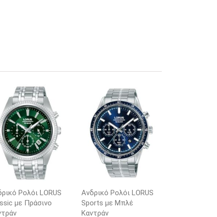
δρικό Ρολόι LORUS
Ανδρικό Ρολόι LORUS
ssic με Πράσινο
Sports με Μπλέ
ντράν
Καντράν