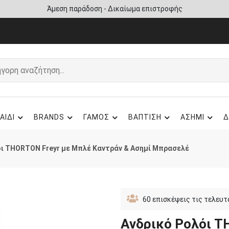
Άμεση παράδοση - Δικαίωμα επιστροφής
ΑΙΔΙ
BRANDS
ΓΑΜΟΣ
ΒΑΠΤΙΣΗ
ΑΣΗΜΙ
Δ
όι THORTON Freyr με Μπλέ Καντράν & Ασημί Μπρασελέ
60
επισκέψεις τις τελευτ
Ανδρικό Ρολόι T