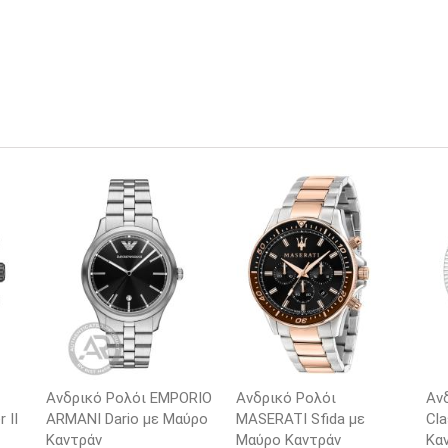
Ανδρικό Ρολόι EMPORIO
Ανδρικό Ρολόι
Αν
 II
ARΜΑΝΙ Dario με Μαύρο
MASERATI Sfida με
Cla
Καντράν
Μαύρο Καντράν
Κα