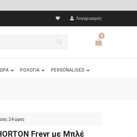
Λογαριασμός
0
ΩΡΑ
ΡΟΛΟΓΙΑ
PERSONALISED
αίες 24 ώρες
HORTON Freyr με Μπλέ