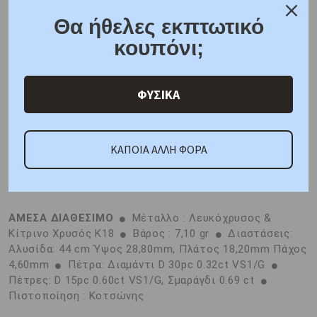
F.A.Q.
Θα ήθελες εκπτωτικό
κουπόνι;
ONLINE CHAT
SHARE THE LOVE
ΦΥΣΙΚΑ
Χαρακτηριστικά
Γιατί εμάς
Ρωτήστε μας
ΚΑΠΟΙΑ ΑΛΛΗ ΦΟΡΑ
Κριτικές
ΑΜΕΣΑ ΔΙΑΘΕΣΙΜΟ
Μέταλλο : Λευκόχρυσος &
Κίτρινο Χρυσός K18
Βάρος : 7,10 gr
Διαστάσεις:
Αλυσίδα: 44 cm Ύψος 28,80mm, Πλάτος 18,20mm Πάχος
4,60mm
Πέτρα: Διαμάντι D 30pc 0.32ct VS1/G
Πέτρες: D 15pc 0.60ct VS1/G, Σμαράγδι 0.69 ct
Πιστοποίηση : Κοτσώνης