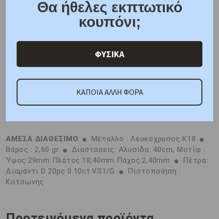
Θα ήθελες εκπτωτικό
κουπόνι;
ONLINE CHAT
SHARE THE LOVE
ΦΥΣΙΚΑ
Χαρακτηριστικά
Γιατί εμάς
Ρωτήστε μας
ΚΑΠΟΙΑ ΑΛΛΗ ΦΟΡΑ
Κριτικές
ΑΜΕΣΑ ΔΙΑΘΕΣΙΜΟ
Μέταλλο : Λευκόχρυσος K18
Βάρος : 2,60 gr
Διαστάσεις: Aλυσίδα: 40cm, Μοτίφ :
Ύψος:29mm Πλάτος:18,40mm Πάχος:2,40mm
Πέτρα:
Διαμάντι D 20pc 0.10ct VS1/G
Πιστοποίηση :
Κοτσώνης
Προτεινόμενα προϊόντα