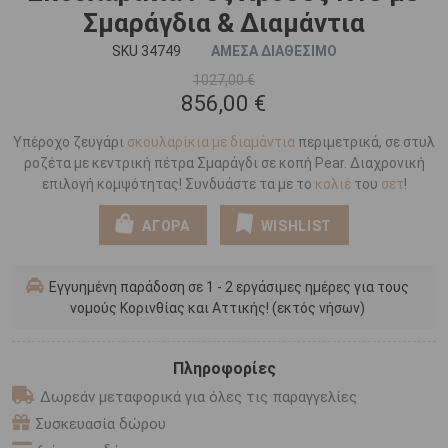
Σμαράγδια & Διαμάντια
SKU 34749
ΑΜΕΣΑ ΔΙΑΘΕΣΙΜΟ
1027,00 €
856,00 €
Υπέροχο ζευγάρι
σκουλαρίκια με διαμάντια
περιμετρικά, σε στυλ
ροζέτα με κεντρική πέτρα Σμαράγδι σε κοπή Pear. Διαχρονική
επιλογή κομψότητας! Συνδυάστε τα με το
κολιέ
του
σετ
!
ΑΓΟΡΑ
WISHLIST
Εγγυημένη παράδοση σε 1 - 2 εργάσιμες ημέρες για τους
νομούς Κορινθίας και Αττικής! (εκτός νήσων)
Πληροφορίες
Δωρεάν μεταφορικά για όλες τις παραγγελίες
Συσκευασία δώρου