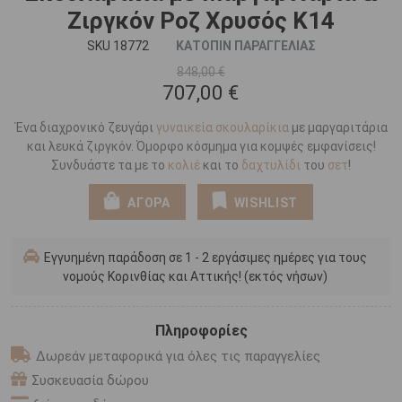
Ζιργκόν Ροζ Χρυσός Κ14
SKU 18772
ΚΑΤΟΠΙΝ ΠΑΡΑΓΓΕΛΙΑΣ
848,00 €
707,00 €
Ένα διαχρονικό ζευγάρι
γυναικεία σκουλαρίκια
με μαργαριτάρια
και λευκά ζιργκόν. Όμορφο κόσμημα για κομψές εμφανίσεις!
Συνδυάστε τα με το
κολιέ
και το
δαχτυλίδι
του
σετ
!
ΑΓΟΡΑ
WISHLIST
Εγγυημένη παράδοση σε 1 - 2 εργάσιμες ημέρες για τους
νομούς Κορινθίας και Αττικής! (εκτός νήσων)
Πληροφορίες
Δωρεάν μεταφορικά για όλες τις παραγγελίες
Συσκευασία δώρου