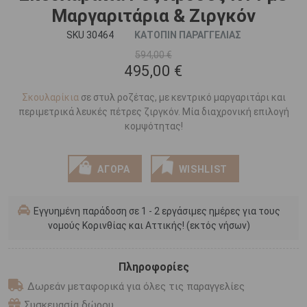
Μαργαριτάρια & Ζιργκόν
SKU 30464
ΚΑΤΟΠΙΝ ΠΑΡΑΓΓΕΛΙΑΣ
594,00 €
495,00 €
Σκουλαρίκια
σε στυλ ροζέτας, με κεντρικό μαργαριτάρι και
περιμετρικά λευκές πέτρες ζιργκόν. Μία διαχρονική επιλογή
κομψότητας!
ΑΓΟΡΑ
WISHLIST
Εγγυημένη παράδοση σε 1 - 2 εργάσιμες ημέρες για τους
νομούς Κορινθίας και Αττικής! (εκτός νήσων)
Πληροφορίες
Δωρεάν μεταφορικά για όλες τις παραγγελίες
Συσκευασία δώρου