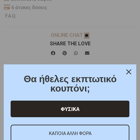
6 άτοκες δόσεις
F.A.Q.
ONLINE CHAT
SHARE THE LOVE
Χαρακτηριστικά
Γιατί εμάς
Ρωτήστε μας
Θα ήθελες εκπτωτικό
Κριτικές
κουπόνι;
ΦΥΣΙΚΑ
ΚΑΤΟΠΙΝ ΠΑΡΑΓΓΕΛΙΑΣ
Μέταλλο : Ροζ Χρυσός K14
Βάρος : 2,80 gr
Διαστάσεις: Διάμετρος : 9,60 mm
Πέτρες: White Cubic Zirconia , Μαργαριτάρι
Πιστοποίηση : Κοτσώνης
ΚΑΠΟΙΑ ΑΛΛΗ ΦΟΡΑ